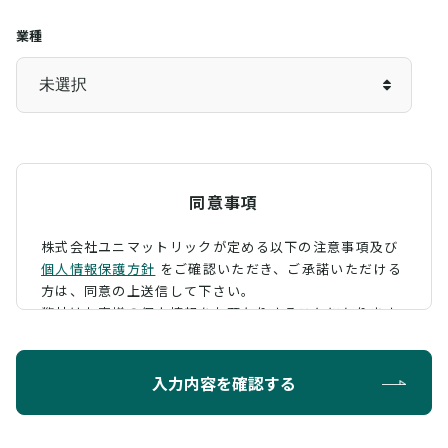
業種
同意事項
株式会社ユニマットリックが定める以下の注意事項及び
個人情報保護方針
をご確認いただき、
ご承諾いただける
方は、同意の上送信して下さい。
弊社はお客様の個人情報をお預かりすることになります
が、そのお預かりした個人情報の取扱について、 下記の
ように定め、保護に努めております。
入力内容を確認する
利用目的
お問い合わせに対する回答を行うため