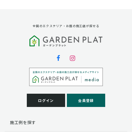
資料請求に対する発送のため
サービス実施のため
弊社の商品、サービス、催し物のご案内のため
アンケート調査、モニター募集のため
全国のエクステリア・お庭の施工店が探せる
第三者への提供
弊社は法律で定められている場合を除いて、お客様の個
人情報を当該本人の同意を得ず第三者に提供することは
ありません。
個人情報の取扱い業務の委託
弊社は事業運営上、お客様により良いサービスを提供す
るために業務の一部を外部に委託しており、業務委託先
に対してお客様の個人情報を預けることがあります。お
客様には、貴殿の個人情報の利用目的の通知、開示、訂
ログイン
会員登録
正、追加、削除および
この場合、個人情報を適切に取り扱っていると認められ
る委託先を選定し、契約等において個人情報の適正管
施工例を探す
理・機密保持などによりお客様の個人情報の漏洩防止に
必要な事項を取決め、適切な管理を実施させます。