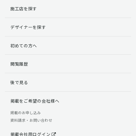
施工店を探す
個人情報提出の任意性
お客様が弊社に対して個人情報を提出することは任意で
デザイナーを探す
す。
ただし、個人情報を提出されない場合には、弊社からの
返信やサービスを実施ができない場合がありますのであ
初めての方へ
らかじめご了承ください。
個人情報の開示請求について
閲覧履歴
お客様には、貴殿の個人情報の利用目的の通知、開示、
訂正、追加、削除および利用又は提供の拒否権を要求す
後で見る
る権利があります。
詳細につきましては下記の窓口までご連絡いただくか
「個人情報の取り扱いについて」
をご確認ください。
掲載をご希望の会社様へ
【お問合せ先】 個人情報問合せ窓口
掲載のお申し込み
資料請求・お問い合わせ
TEL：03-5411-7891（平日9:00 ～ 18:00）
FAX：03-5411-0961（24時間受付）
掲載会社用ログイン
＜個人情報に関する責任者＞ 個人情報保護管理者（管理