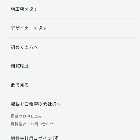
施工店を探す
個人情報提出の任意性
お客様が弊社に対して個人情報を提出することは任意で
デザイナーを探す
す。
ただし、個人情報を提出されない場合には、弊社からの
返信やサービスを実施ができない場合がありますのであ
初めての方へ
らかじめご了承ください。
個人情報の開示請求について
閲覧履歴
お客様には、貴殿の個人情報の利用目的の通知、開示、
訂正、追加、削除および利用又は提供の拒否権を要求す
後で見る
る権利があります。
詳細につきましては下記の窓口までご連絡いただくか
「個人情報の取り扱いについて」
をご確認ください。
掲載をご希望の会社様へ
【お問合せ先】 個人情報問合せ窓口
掲載のお申し込み
資料請求・お問い合わせ
TEL：03-5411-7891（平日9:00 ～ 18:00）
FAX：03-5411-0961（24時間受付）
掲載会社用ログイン
＜個人情報に関する責任者＞ 個人情報保護管理者（管理