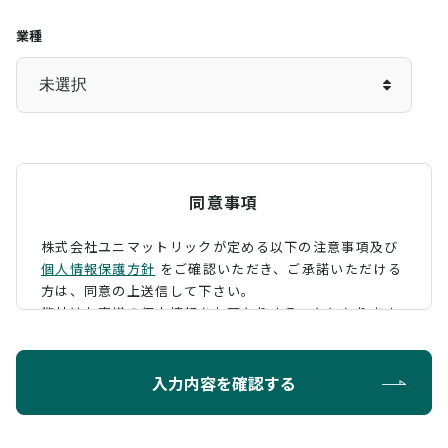
業種
同意事項
株式会社ユニマットリックが定める以下の注意事項及び
個人情報保護方針
をご確認いただき、
ご承諾いただける
方は、同意の上送信して下さい。
弊社はお客様の個人情報をお預かりすることになります
が、そのお預かりした個人情報の取扱について、 下記の
ように定め、保護に努めております。
入力内容を確認する
利用目的
お問い合わせに対する回答を行うため