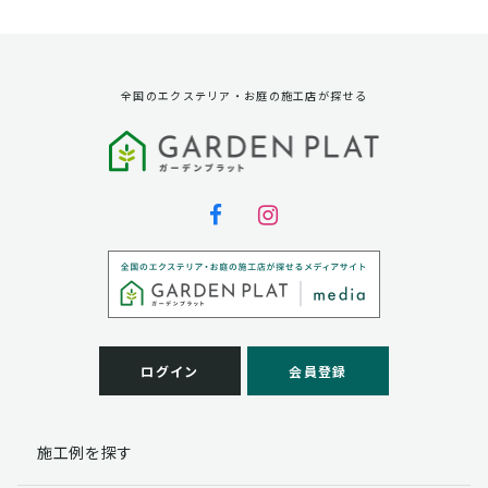
資料請求に対する発送のため
サービス実施のため
弊社の商品、サービス、催し物のご案内のため
アンケート調査、モニター募集のため
全国のエクステリア・お庭の施工店が探せる
第三者への提供
弊社は法律で定められている場合を除いて、お客様の個
人情報を当該本人の同意を得ず第三者に提供することは
ありません。
個人情報の取扱い業務の委託
弊社は事業運営上、お客様により良いサービスを提供す
るために業務の一部を外部に委託しており、業務委託先
に対してお客様の個人情報を預けることがあります。お
客様には、貴殿の個人情報の利用目的の通知、開示、訂
ログイン
会員登録
正、追加、削除および
この場合、個人情報を適切に取り扱っていると認められ
る委託先を選定し、契約等において個人情報の適正管
施工例を探す
理・機密保持などによりお客様の個人情報の漏洩防止に
必要な事項を取決め、適切な管理を実施させます。