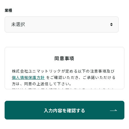
業種
同意事項
株式会社ユニマットリックが定める以下の注意事項及び
個人情報保護方針
をご確認いただき、
ご承諾いただける
方は、同意の上送信して下さい。
弊社はお客様の個人情報をお預かりすることになります
が、そのお預かりした個人情報の取扱について、 下記の
ように定め、保護に努めております。
入力内容を確認する
利用目的
お問い合わせに対する回答を行うため