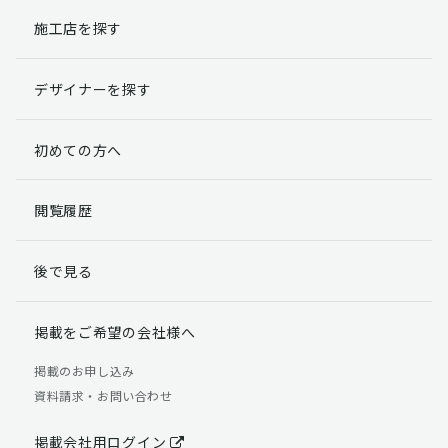
施工店を探す
個人情報提出の任意性
お客様が弊社に対して個人情報を提出することは任意で
デザイナーを探す
す。
ただし、個人情報を提出されない場合には、弊社からの
返信やサービスを実施ができない場合がありますのであ
初めての方へ
らかじめご了承ください。
個人情報の開示請求について
閲覧履歴
お客様には、貴殿の個人情報の利用目的の通知、開示、
訂正、追加、削除および利用又は提供の拒否権を要求す
後で見る
る権利があります。
詳細につきましては下記の窓口までご連絡いただくか
「個人情報の取り扱いについて」
をご確認ください。
掲載をご希望の会社様へ
【お問合せ先】 個人情報問合せ窓口
掲載のお申し込み
資料請求・お問い合わせ
TEL：03-5411-7891（平日9:00 ～ 18:00）
FAX：03-5411-0961（24時間受付）
掲載会社用ログイン
＜個人情報に関する責任者＞ 個人情報保護管理者（管理