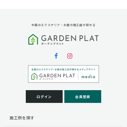
資料請求に対する発送のため
サービス実施のため
弊社の商品、サービス、催し物のご案内のため
アンケート調査、モニター募集のため
全国のエクステリア・お庭の施工店が探せる
第三者への提供
弊社は法律で定められている場合を除いて、お客様の個
人情報を当該本人の同意を得ず第三者に提供することは
ありません。
個人情報の取扱い業務の委託
弊社は事業運営上、お客様により良いサービスを提供す
るために業務の一部を外部に委託しており、業務委託先
に対してお客様の個人情報を預けることがあります。お
客様には、貴殿の個人情報の利用目的の通知、開示、訂
ログイン
会員登録
正、追加、削除および
この場合、個人情報を適切に取り扱っていると認められ
る委託先を選定し、契約等において個人情報の適正管
施工例を探す
理・機密保持などによりお客様の個人情報の漏洩防止に
必要な事項を取決め、適切な管理を実施させます。