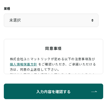
業種
同意事項
株式会社ユニマットリックが定める以下の注意事項及び
個人情報保護方針
をご確認いただき、
ご承諾いただける
方は、同意の上送信して下さい。
弊社はお客様の個人情報をお預かりすることになります
が、そのお預かりした個人情報の取扱について、 下記の
ように定め、保護に努めております。
入力内容を確認する
利用目的
お問い合わせに対する回答を行うため