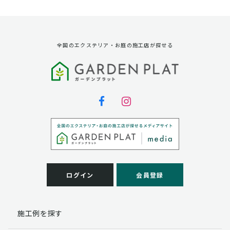
資料請求に対する発送のため
サービス実施のため
弊社の商品、サービス、催し物のご案内のため
アンケート調査、モニター募集のため
全国のエクステリア・お庭の施工店が探せる
第三者への提供
弊社は法律で定められている場合を除いて、お客様の個
人情報を当該本人の同意を得ず第三者に提供することは
ありません。
個人情報の取扱い業務の委託
弊社は事業運営上、お客様により良いサービスを提供す
るために業務の一部を外部に委託しており、業務委託先
に対してお客様の個人情報を預けることがあります。お
客様には、貴殿の個人情報の利用目的の通知、開示、訂
ログイン
会員登録
正、追加、削除および
この場合、個人情報を適切に取り扱っていると認められ
る委託先を選定し、契約等において個人情報の適正管
施工例を探す
理・機密保持などによりお客様の個人情報の漏洩防止に
必要な事項を取決め、適切な管理を実施させます。