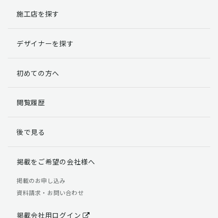
施工店を探す
個人情報提出の任意性
お客様が弊社に対して個人情報を提出することは任意で
デザイナーを探す
す。
ただし、個人情報を提出されない場合には、弊社からの
返信やサービスを実施ができない場合がありますのであ
初めての方へ
らかじめご了承ください。
個人情報の開示請求について
閲覧履歴
お客様には、貴殿の個人情報の利用目的の通知、開示、
訂正、追加、削除および利用又は提供の拒否権を要求す
後で見る
る権利があります。
詳細につきましては下記の窓口までご連絡いただくか
「個人情報の取り扱いについて」
をご確認ください。
掲載をご希望の会社様へ
【お問合せ先】 個人情報問合せ窓口
掲載のお申し込み
資料請求・お問い合わせ
TEL：03-5411-7891（平日9:00 ～ 18:00）
FAX：03-5411-0961（24時間受付）
掲載会社用ログイン
＜個人情報に関する責任者＞ 個人情報保護管理者（管理