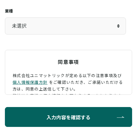
業種
同意事項
株式会社ユニマットリックが定める以下の注意事項及び
個人情報保護方針
をご確認いただき、
ご承諾いただける
方は、同意の上送信して下さい。
弊社はお客様の個人情報をお預かりすることになります
が、そのお預かりした個人情報の取扱について、 下記の
ように定め、保護に努めております。
入力内容を確認する
利用目的
お問い合わせに対する回答を行うため