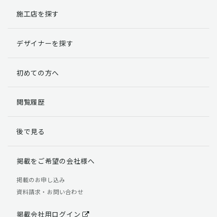
施工店を探す
個人情報提出の任意性
お客様が弊社に対して個人情報を提出することは任意で
デザイナーを探す
す。
ただし、個人情報を提出されない場合には、弊社からの
返信やサービスを実施ができない場合がありますのであ
初めての方へ
らかじめご了承ください。
個人情報の開示請求について
閲覧履歴
お客様には、貴殿の個人情報の利用目的の通知、開示、
訂正、追加、削除および利用又は提供の拒否権を要求す
後で見る
る権利があります。
詳細につきましては下記の窓口までご連絡いただくか
「個人情報の取り扱いについて」
をご確認ください。
掲載をご希望の会社様へ
【お問合せ先】 個人情報問合せ窓口
掲載のお申し込み
資料請求・お問い合わせ
TEL：03-5411-7891（平日9:00 ～ 18:00）
FAX：03-5411-0961（24時間受付）
掲載会社用ログイン
＜個人情報に関する責任者＞ 個人情報保護管理者（管理