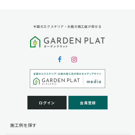
資料請求に対する発送のため
サービス実施のため
弊社の商品、サービス、催し物のご案内のため
アンケート調査、モニター募集のため
全国のエクステリア・お庭の施工店が探せる
第三者への提供
弊社は法律で定められている場合を除いて、お客様の個
人情報を当該本人の同意を得ず第三者に提供することは
ありません。
個人情報の取扱い業務の委託
弊社は事業運営上、お客様により良いサービスを提供す
るために業務の一部を外部に委託しており、業務委託先
に対してお客様の個人情報を預けることがあります。お
客様には、貴殿の個人情報の利用目的の通知、開示、訂
ログイン
会員登録
正、追加、削除および
この場合、個人情報を適切に取り扱っていると認められ
る委託先を選定し、契約等において個人情報の適正管
施工例を探す
理・機密保持などによりお客様の個人情報の漏洩防止に
必要な事項を取決め、適切な管理を実施させます。