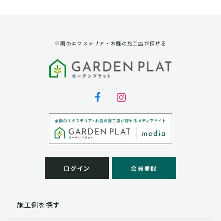
資料請求に対する発送のため
サービス実施のため
弊社の商品、サービス、催し物のご案内のため
アンケート調査、モニター募集のため
全国のエクステリア・お庭の施工店が探せる
第三者への提供
弊社は法律で定められている場合を除いて、お客様の個
人情報を当該本人の同意を得ず第三者に提供することは
ありません。
個人情報の取扱い業務の委託
弊社は事業運営上、お客様により良いサービスを提供す
るために業務の一部を外部に委託しており、業務委託先
に対してお客様の個人情報を預けることがあります。お
客様には、貴殿の個人情報の利用目的の通知、開示、訂
ログイン
会員登録
正、追加、削除および
この場合、個人情報を適切に取り扱っていると認められ
る委託先を選定し、契約等において個人情報の適正管
施工例を探す
理・機密保持などによりお客様の個人情報の漏洩防止に
必要な事項を取決め、適切な管理を実施させます。