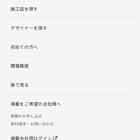
施工店を探す
個人情報提出の任意性
お客様が弊社に対して個人情報を提出することは任意で
デザイナーを探す
す。
ただし、個人情報を提出されない場合には、弊社からの
返信やサービスを実施ができない場合がありますのであ
初めての方へ
らかじめご了承ください。
個人情報の開示請求について
閲覧履歴
お客様には、貴殿の個人情報の利用目的の通知、開示、
訂正、追加、削除および利用又は提供の拒否権を要求す
後で見る
る権利があります。
詳細につきましては下記の窓口までご連絡いただくか
「個人情報の取り扱いについて」
をご確認ください。
掲載をご希望の会社様へ
【お問合せ先】 個人情報問合せ窓口
掲載のお申し込み
資料請求・お問い合わせ
TEL：03-5411-7891（平日9:00 ～ 18:00）
FAX：03-5411-0961（24時間受付）
掲載会社用ログイン
＜個人情報に関する責任者＞ 個人情報保護管理者（管理