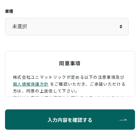
業種
同意事項
株式会社ユニマットリックが定める以下の注意事項及び
個人情報保護方針
をご確認いただき、
ご承諾いただける
方は、同意の上送信して下さい。
弊社はお客様の個人情報をお預かりすることになります
が、そのお預かりした個人情報の取扱について、 下記の
ように定め、保護に努めております。
入力内容を確認する
利用目的
お問い合わせに対する回答を行うため