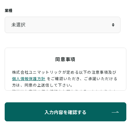
業種
同意事項
株式会社ユニマットリックが定める以下の注意事項及び
個人情報保護方針
をご確認いただき、
ご承諾いただける
方は、同意の上送信して下さい。
弊社はお客様の個人情報をお預かりすることになります
が、そのお預かりした個人情報の取扱について、 下記の
ように定め、保護に努めております。
入力内容を確認する
利用目的
お問い合わせに対する回答を行うため