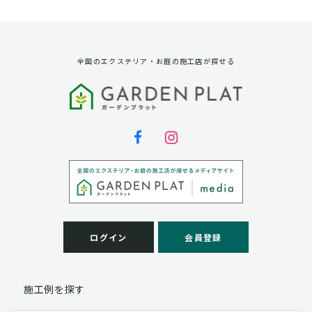
資料請求に対する発送のため
サービス実施のため
弊社の商品、サービス、催し物のご案内のため
アンケート調査、モニター募集のため
全国のエクステリア・お庭の施工店が探せる
第三者への提供
弊社は法律で定められている場合を除いて、お客様の個
人情報を当該本人の同意を得ず第三者に提供することは
ありません。
個人情報の取扱い業務の委託
弊社は事業運営上、お客様により良いサービスを提供す
るために業務の一部を外部に委託しており、業務委託先
に対してお客様の個人情報を預けることがあります。お
客様には、貴殿の個人情報の利用目的の通知、開示、訂
ログイン
会員登録
正、追加、削除および
この場合、個人情報を適切に取り扱っていると認められ
る委託先を選定し、契約等において個人情報の適正管
施工例を探す
理・機密保持などによりお客様の個人情報の漏洩防止に
必要な事項を取決め、適切な管理を実施させます。