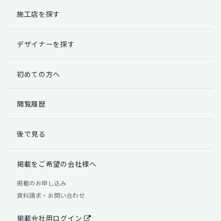
施工店を探す
個人情報提出の任意性
お客様が弊社に対して個人情報を提出することは任意で
デザイナーを探す
す。
ただし、個人情報を提出されない場合には、弊社からの
返信やサービスを実施ができない場合がありますのであ
初めての方へ
らかじめご了承ください。
個人情報の開示請求について
閲覧履歴
お客様には、貴殿の個人情報の利用目的の通知、開示、
訂正、追加、削除および利用又は提供の拒否権を要求す
後で見る
る権利があります。
詳細につきましては下記の窓口までご連絡いただくか
「個人情報の取り扱いについて」
をご確認ください。
掲載をご希望の会社様へ
【お問合せ先】 個人情報問合せ窓口
掲載のお申し込み
資料請求・お問い合わせ
TEL：03-5411-7891（平日9:00 ～ 18:00）
FAX：03-5411-0961（24時間受付）
掲載会社用ログイン
＜個人情報に関する責任者＞ 個人情報保護管理者（管理