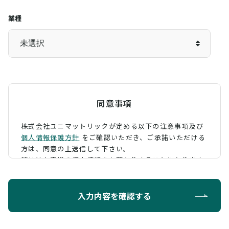
業種
同意事項
株式会社ユニマットリックが定める以下の注意事項及び
個人情報保護方針
をご確認いただき、
ご承諾いただける
方は、同意の上送信して下さい。
弊社はお客様の個人情報をお預かりすることになります
が、そのお預かりした個人情報の取扱について、 下記の
ように定め、保護に努めております。
入力内容を確認する
利用目的
お問い合わせに対する回答を行うため