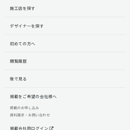
施工店を探す
個人情報提出の任意性
お客様が弊社に対して個人情報を提出することは任意で
デザイナーを探す
す。
ただし、個人情報を提出されない場合には、弊社からの
返信やサービスを実施ができない場合がありますのであ
初めての方へ
らかじめご了承ください。
個人情報の開示請求について
閲覧履歴
お客様には、貴殿の個人情報の利用目的の通知、開示、
訂正、追加、削除および利用又は提供の拒否権を要求す
後で見る
る権利があります。
詳細につきましては下記の窓口までご連絡いただくか
「個人情報の取り扱いについて」
をご確認ください。
掲載をご希望の会社様へ
【お問合せ先】 個人情報問合せ窓口
掲載のお申し込み
資料請求・お問い合わせ
TEL：03-5411-7891（平日9:00 ～ 18:00）
FAX：03-5411-0961（24時間受付）
掲載会社用ログイン
＜個人情報に関する責任者＞ 個人情報保護管理者（管理