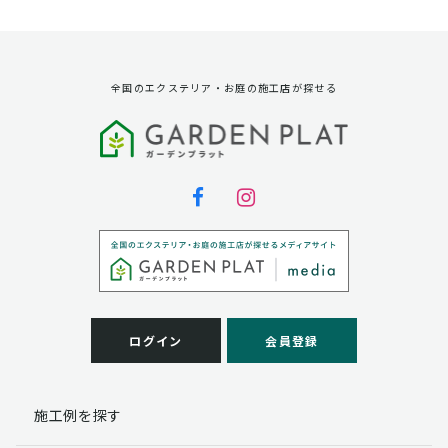
資料請求に対する発送のため
サービス実施のため
弊社の商品、サービス、催し物のご案内のため
アンケート調査、モニター募集のため
全国のエクステリア・お庭の施工店が探せる
第三者への提供
弊社は法律で定められている場合を除いて、お客様の個
人情報を当該本人の同意を得ず第三者に提供することは
ありません。
個人情報の取扱い業務の委託
弊社は事業運営上、お客様により良いサービスを提供す
るために業務の一部を外部に委託しており、業務委託先
に対してお客様の個人情報を預けることがあります。お
客様には、貴殿の個人情報の利用目的の通知、開示、訂
ログイン
会員登録
正、追加、削除および
この場合、個人情報を適切に取り扱っていると認められ
る委託先を選定し、契約等において個人情報の適正管
施工例を探す
理・機密保持などによりお客様の個人情報の漏洩防止に
必要な事項を取決め、適切な管理を実施させます。