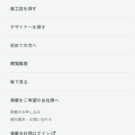
施工店を探す
個人情報提出の任意性
お客様が弊社に対して個人情報を提出することは任意で
デザイナーを探す
す。
ただし、個人情報を提出されない場合には、弊社からの
返信やサービスを実施ができない場合がありますのであ
初めての方へ
らかじめご了承ください。
個人情報の開示請求について
閲覧履歴
お客様には、貴殿の個人情報の利用目的の通知、開示、
訂正、追加、削除および利用又は提供の拒否権を要求す
後で見る
る権利があります。
詳細につきましては下記の窓口までご連絡いただくか
「個人情報の取り扱いについて」
をご確認ください。
掲載をご希望の会社様へ
【お問合せ先】 個人情報問合せ窓口
掲載のお申し込み
資料請求・お問い合わせ
TEL：03-5411-7891（平日9:00 ～ 18:00）
FAX：03-5411-0961（24時間受付）
掲載会社用ログイン
＜個人情報に関する責任者＞ 個人情報保護管理者（管理