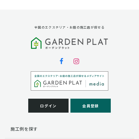
資料請求に対する発送のため
サービス実施のため
弊社の商品、サービス、催し物のご案内のため
アンケート調査、モニター募集のため
全国のエクステリア・お庭の施工店が探せる
第三者への提供
弊社は法律で定められている場合を除いて、お客様の個
人情報を当該本人の同意を得ず第三者に提供することは
ありません。
個人情報の取扱い業務の委託
弊社は事業運営上、お客様により良いサービスを提供す
るために業務の一部を外部に委託しており、業務委託先
に対してお客様の個人情報を預けることがあります。お
客様には、貴殿の個人情報の利用目的の通知、開示、訂
ログイン
会員登録
正、追加、削除および
この場合、個人情報を適切に取り扱っていると認められ
る委託先を選定し、契約等において個人情報の適正管
施工例を探す
理・機密保持などによりお客様の個人情報の漏洩防止に
必要な事項を取決め、適切な管理を実施させます。