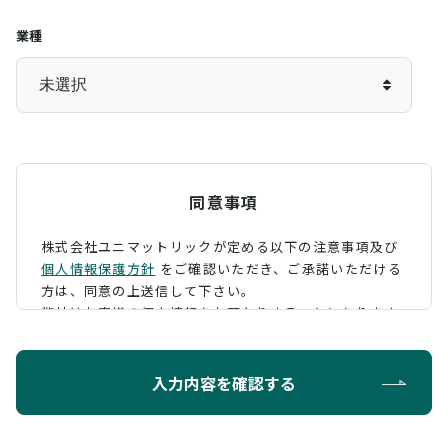
業種
同意事項
株式会社ユニマットリックが定める以下の注意事項及び
個人情報保護方針
をご確認いただき、
ご承諾いただける
方は、同意の上送信して下さい。
弊社はお客様の個人情報をお預かりすることになります
が、そのお預かりした個人情報の取扱について、 下記の
ように定め、保護に努めております。
入力内容を確認する
利用目的
お問い合わせに対する回答を行うため