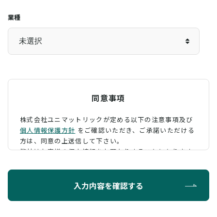
業種
同意事項
株式会社ユニマットリックが定める以下の注意事項及び
個人情報保護方針
をご確認いただき、
ご承諾いただける
方は、同意の上送信して下さい。
弊社はお客様の個人情報をお預かりすることになります
が、そのお預かりした個人情報の取扱について、 下記の
ように定め、保護に努めております。
入力内容を確認する
利用目的
お問い合わせに対する回答を行うため