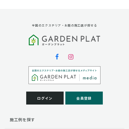
資料請求に対する発送のため
サービス実施のため
弊社の商品、サービス、催し物のご案内のため
アンケート調査、モニター募集のため
全国のエクステリア・お庭の施工店が探せる
第三者への提供
弊社は法律で定められている場合を除いて、お客様の個
人情報を当該本人の同意を得ず第三者に提供することは
ありません。
個人情報の取扱い業務の委託
弊社は事業運営上、お客様により良いサービスを提供す
るために業務の一部を外部に委託しており、業務委託先
に対してお客様の個人情報を預けることがあります。お
客様には、貴殿の個人情報の利用目的の通知、開示、訂
ログイン
会員登録
正、追加、削除および
この場合、個人情報を適切に取り扱っていると認められ
る委託先を選定し、契約等において個人情報の適正管
施工例を探す
理・機密保持などによりお客様の個人情報の漏洩防止に
必要な事項を取決め、適切な管理を実施させます。