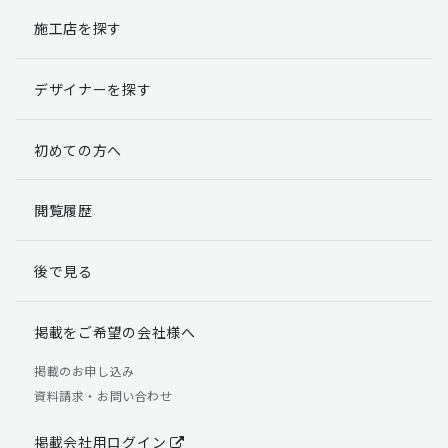
施工店を探す
個人情報提出の任意性
お客様が弊社に対して個人情報を提出することは任意で
デザイナーを探す
す。
ただし、個人情報を提出されない場合には、弊社からの
返信やサービスを実施ができない場合がありますのであ
初めての方へ
らかじめご了承ください。
個人情報の開示請求について
閲覧履歴
お客様には、貴殿の個人情報の利用目的の通知、開示、
訂正、追加、削除および利用又は提供の拒否権を要求す
後で見る
る権利があります。
詳細につきましては下記の窓口までご連絡いただくか
「個人情報の取り扱いについて」
をご確認ください。
掲載をご希望の会社様へ
【お問合せ先】 個人情報問合せ窓口
掲載のお申し込み
資料請求・お問い合わせ
TEL：03-5411-7891（平日9:00 ～ 18:00）
FAX：03-5411-0961（24時間受付）
掲載会社用ログイン
＜個人情報に関する責任者＞ 個人情報保護管理者（管理