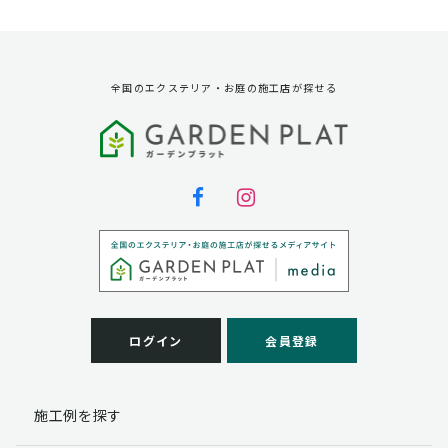
資料請求に対する発送のため
サービス実施のため
弊社の商品、サービス、催し物のご案内のため
アンケート調査、モニター募集のため
全国のエクステリア・お庭の施工店が探せる
第三者への提供
弊社は法律で定められている場合を除いて、お客様の個
人情報を当該本人の同意を得ず第三者に提供することは
ありません。
個人情報の取扱い業務の委託
弊社は事業運営上、お客様により良いサービスを提供す
るために業務の一部を外部に委託しており、業務委託先
に対してお客様の個人情報を預けることがあります。お
客様には、貴殿の個人情報の利用目的の通知、開示、訂
ログイン
会員登録
正、追加、削除および
この場合、個人情報を適切に取り扱っていると認められ
る委託先を選定し、契約等において個人情報の適正管
施工例を探す
理・機密保持などによりお客様の個人情報の漏洩防止に
必要な事項を取決め、適切な管理を実施させます。