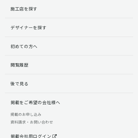
施工店を探す
個人情報提出の任意性
お客様が弊社に対して個人情報を提出することは任意で
デザイナーを探す
す。
ただし、個人情報を提出されない場合には、弊社からの
返信やサービスを実施ができない場合がありますのであ
初めての方へ
らかじめご了承ください。
個人情報の開示請求について
閲覧履歴
お客様には、貴殿の個人情報の利用目的の通知、開示、
訂正、追加、削除および利用又は提供の拒否権を要求す
後で見る
る権利があります。
詳細につきましては下記の窓口までご連絡いただくか
「個人情報の取り扱いについて」
をご確認ください。
掲載をご希望の会社様へ
【お問合せ先】 個人情報問合せ窓口
掲載のお申し込み
資料請求・お問い合わせ
TEL：03-5411-7891（平日9:00 ～ 18:00）
FAX：03-5411-0961（24時間受付）
掲載会社用ログイン
＜個人情報に関する責任者＞ 個人情報保護管理者（管理