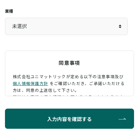
業種
同意事項
株式会社ユニマットリックが定める以下の注意事項及び
個人情報保護方針
をご確認いただき、
ご承諾いただける
方は、同意の上送信して下さい。
弊社はお客様の個人情報をお預かりすることになります
が、そのお預かりした個人情報の取扱について、 下記の
ように定め、保護に努めております。
入力内容を確認する
利用目的
お問い合わせに対する回答を行うため