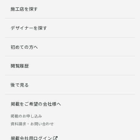
施工店を探す
個人情報提出の任意性
お客様が弊社に対して個人情報を提出することは任意で
デザイナーを探す
す。
ただし、個人情報を提出されない場合には、弊社からの
返信やサービスを実施ができない場合がありますのであ
初めての方へ
らかじめご了承ください。
個人情報の開示請求について
閲覧履歴
お客様には、貴殿の個人情報の利用目的の通知、開示、
訂正、追加、削除および利用又は提供の拒否権を要求す
後で見る
る権利があります。
詳細につきましては下記の窓口までご連絡いただくか
「個人情報の取り扱いについて」
をご確認ください。
掲載をご希望の会社様へ
【お問合せ先】 個人情報問合せ窓口
掲載のお申し込み
資料請求・お問い合わせ
TEL：03-5411-7891（平日9:00 ～ 18:00）
FAX：03-5411-0961（24時間受付）
掲載会社用ログイン
＜個人情報に関する責任者＞ 個人情報保護管理者（管理