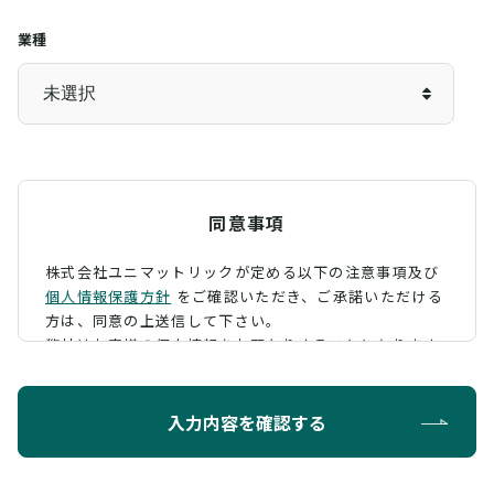
業種
同意事項
株式会社ユニマットリックが定める以下の注意事項及び
個人情報保護方針
をご確認いただき、
ご承諾いただける
方は、同意の上送信して下さい。
弊社はお客様の個人情報をお預かりすることになります
が、そのお預かりした個人情報の取扱について、 下記の
ように定め、保護に努めております。
入力内容を確認する
利用目的
お問い合わせに対する回答を行うため