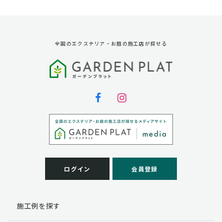
資料請求に対する発送のため
サービス実施のため
弊社の商品、サービス、催し物のご案内のため
アンケート調査、モニター募集のため
全国のエクステリア・お庭の施工店が探せる
第三者への提供
弊社は法律で定められている場合を除いて、お客様の個
人情報を当該本人の同意を得ず第三者に提供することは
ありません。
個人情報の取扱い業務の委託
弊社は事業運営上、お客様により良いサービスを提供す
るために業務の一部を外部に委託しており、業務委託先
に対してお客様の個人情報を預けることがあります。お
客様には、貴殿の個人情報の利用目的の通知、開示、訂
ログイン
会員登録
正、追加、削除および
この場合、個人情報を適切に取り扱っていると認められ
る委託先を選定し、契約等において個人情報の適正管
施工例を探す
理・機密保持などによりお客様の個人情報の漏洩防止に
必要な事項を取決め、適切な管理を実施させます。