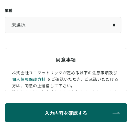
業種
同意事項
株式会社ユニマットリックが定める以下の注意事項及び
個人情報保護方針
をご確認いただき、
ご承諾いただける
方は、同意の上送信して下さい。
弊社はお客様の個人情報をお預かりすることになります
が、そのお預かりした個人情報の取扱について、 下記の
ように定め、保護に努めております。
入力内容を確認する
利用目的
お問い合わせに対する回答を行うため