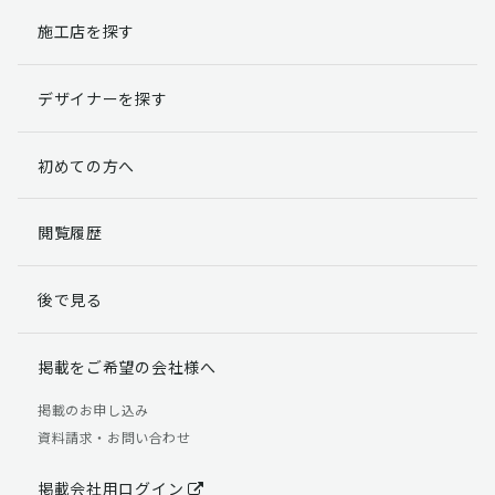
施工店を探す
個人情報提出の任意性
お客様が弊社に対して個人情報を提出することは任意で
デザイナーを探す
す。
ただし、個人情報を提出されない場合には、弊社からの
返信やサービスを実施ができない場合がありますのであ
初めての方へ
らかじめご了承ください。
個人情報の開示請求について
閲覧履歴
お客様には、貴殿の個人情報の利用目的の通知、開示、
訂正、追加、削除および利用又は提供の拒否権を要求す
後で見る
る権利があります。
詳細につきましては下記の窓口までご連絡いただくか
「個人情報の取り扱いについて」
をご確認ください。
掲載をご希望の会社様へ
【お問合せ先】 個人情報問合せ窓口
掲載のお申し込み
資料請求・お問い合わせ
TEL：03-5411-7891（平日9:00 ～ 18:00）
FAX：03-5411-0961（24時間受付）
掲載会社用ログイン
＜個人情報に関する責任者＞ 個人情報保護管理者（管理