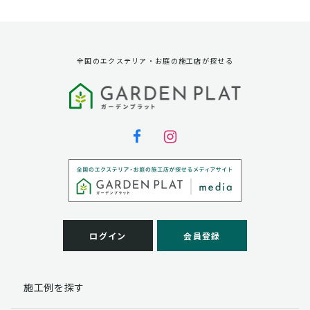
資料請求に対する発送のため
サービス実施のため
弊社の商品、サービス、催し物のご案内のため
アンケート調査、モニター募集のため
全国のエクステリア・お庭の施工店が探せる
第三者への提供
弊社は法律で定められている場合を除いて、お客様の個
人情報を当該本人の同意を得ず第三者に提供することは
ありません。
個人情報の取扱い業務の委託
弊社は事業運営上、お客様により良いサービスを提供す
るために業務の一部を外部に委託しており、業務委託先
に対してお客様の個人情報を預けることがあります。お
客様には、貴殿の個人情報の利用目的の通知、開示、訂
ログイン
会員登録
正、追加、削除および
この場合、個人情報を適切に取り扱っていると認められ
る委託先を選定し、契約等において個人情報の適正管
施工例を探す
理・機密保持などによりお客様の個人情報の漏洩防止に
必要な事項を取決め、適切な管理を実施させます。