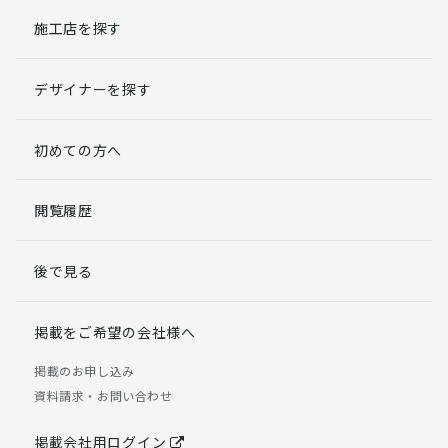
施工店を探す
個人情報提出の任意性
お客様が弊社に対して個人情報を提出することは任意で
デザイナーを探す
す。
ただし、個人情報を提出されない場合には、弊社からの
返信やサービスを実施ができない場合がありますのであ
初めての方へ
らかじめご了承ください。
個人情報の開示請求について
閲覧履歴
お客様には、貴殿の個人情報の利用目的の通知、開示、
訂正、追加、削除および利用又は提供の拒否権を要求す
後で見る
る権利があります。
詳細につきましては下記の窓口までご連絡いただくか
「個人情報の取り扱いについて」
をご確認ください。
掲載をご希望の会社様へ
【お問合せ先】 個人情報問合せ窓口
掲載のお申し込み
資料請求・お問い合わせ
TEL：03-5411-7891（平日9:00 ～ 18:00）
FAX：03-5411-0961（24時間受付）
掲載会社用ログイン
＜個人情報に関する責任者＞ 個人情報保護管理者（管理