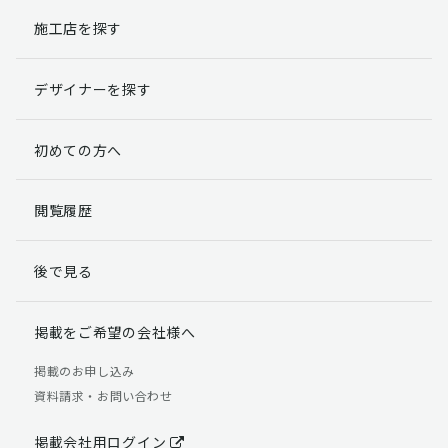
施工店を探す
個人情報提出の任意性
お客様が弊社に対して個人情報を提出することは任意で
デザイナーを探す
す。
ただし、個人情報を提出されない場合には、弊社からの
返信やサービスを実施ができない場合がありますのであ
初めての方へ
らかじめご了承ください。
個人情報の開示請求について
閲覧履歴
お客様には、貴殿の個人情報の利用目的の通知、開示、
訂正、追加、削除および利用又は提供の拒否権を要求す
後で見る
る権利があります。
詳細につきましては下記の窓口までご連絡いただくか
「個人情報の取り扱いについて」
をご確認ください。
掲載をご希望の会社様へ
【お問合せ先】 個人情報問合せ窓口
掲載のお申し込み
資料請求・お問い合わせ
TEL：03-5411-7891（平日9:00 ～ 18:00）
FAX：03-5411-0961（24時間受付）
掲載会社用ログイン
＜個人情報に関する責任者＞ 個人情報保護管理者（管理