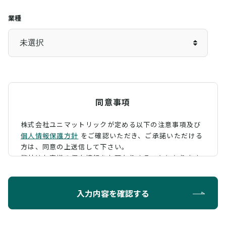
業種
同意事項
株式会社ユニマットリックが定める以下の注意事項及び
個人情報保護方針
をご確認いただき、
ご承諾いただける
方は、同意の上送信して下さい。
弊社はお客様の個人情報をお預かりすることになります
が、そのお預かりした個人情報の取扱について、 下記の
ように定め、保護に努めております。
入力内容を確認する
利用目的
お問い合わせに対する回答を行うため