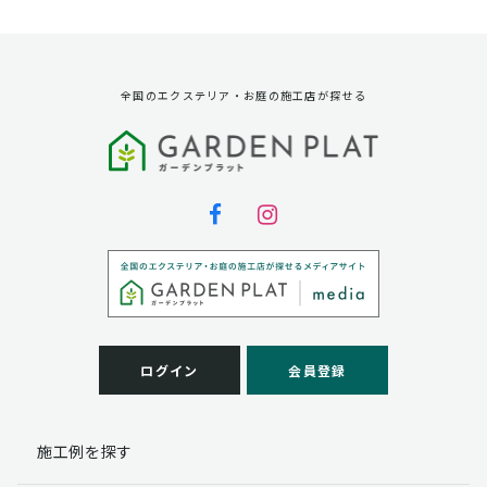
資料請求に対する発送のため
サービス実施のため
弊社の商品、サービス、催し物のご案内のため
アンケート調査、モニター募集のため
全国のエクステリア・お庭の施工店が探せる
第三者への提供
弊社は法律で定められている場合を除いて、お客様の個
人情報を当該本人の同意を得ず第三者に提供することは
ありません。
個人情報の取扱い業務の委託
弊社は事業運営上、お客様により良いサービスを提供す
るために業務の一部を外部に委託しており、業務委託先
に対してお客様の個人情報を預けることがあります。お
客様には、貴殿の個人情報の利用目的の通知、開示、訂
ログイン
会員登録
正、追加、削除および
この場合、個人情報を適切に取り扱っていると認められ
る委託先を選定し、契約等において個人情報の適正管
施工例を探す
理・機密保持などによりお客様の個人情報の漏洩防止に
必要な事項を取決め、適切な管理を実施させます。