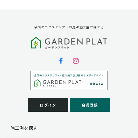
資料請求に対する発送のため
サービス実施のため
弊社の商品、サービス、催し物のご案内のため
アンケート調査、モニター募集のため
全国のエクステリア・お庭の施工店が探せる
第三者への提供
弊社は法律で定められている場合を除いて、お客様の個
人情報を当該本人の同意を得ず第三者に提供することは
ありません。
個人情報の取扱い業務の委託
弊社は事業運営上、お客様により良いサービスを提供す
るために業務の一部を外部に委託しており、業務委託先
に対してお客様の個人情報を預けることがあります。お
客様には、貴殿の個人情報の利用目的の通知、開示、訂
ログイン
会員登録
正、追加、削除および
この場合、個人情報を適切に取り扱っていると認められ
る委託先を選定し、契約等において個人情報の適正管
施工例を探す
理・機密保持などによりお客様の個人情報の漏洩防止に
必要な事項を取決め、適切な管理を実施させます。