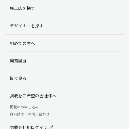
施工店を探す
個人情報提出の任意性
お客様が弊社に対して個人情報を提出することは任意で
デザイナーを探す
す。
ただし、個人情報を提出されない場合には、弊社からの
返信やサービスを実施ができない場合がありますのであ
初めての方へ
らかじめご了承ください。
個人情報の開示請求について
閲覧履歴
お客様には、貴殿の個人情報の利用目的の通知、開示、
訂正、追加、削除および利用又は提供の拒否権を要求す
後で見る
る権利があります。
詳細につきましては下記の窓口までご連絡いただくか
「個人情報の取り扱いについて」
をご確認ください。
掲載をご希望の会社様へ
【お問合せ先】 個人情報問合せ窓口
掲載のお申し込み
資料請求・お問い合わせ
TEL：03-5411-7891（平日9:00 ～ 18:00）
FAX：03-5411-0961（24時間受付）
掲載会社用ログイン
＜個人情報に関する責任者＞ 個人情報保護管理者（管理