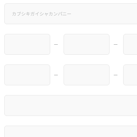
―
―
―
―