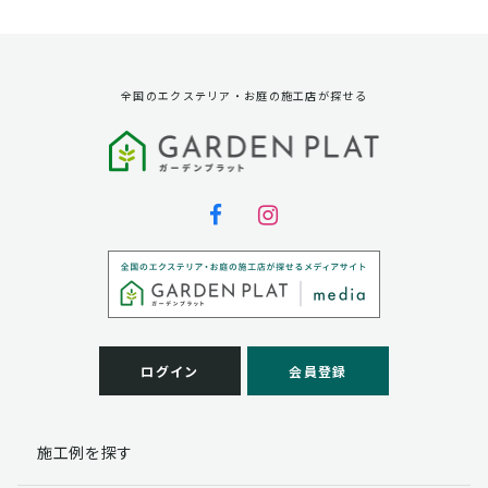
資料請求に対する発送のため
サービス実施のため
弊社の商品、サービス、催し物のご案内のため
アンケート調査、モニター募集のため
全国のエクステリア・お庭の施工店が探せる
第三者への提供
弊社は法律で定められている場合を除いて、お客様の個
人情報を当該本人の同意を得ず第三者に提供することは
ありません。
個人情報の取扱い業務の委託
弊社は事業運営上、お客様により良いサービスを提供す
るために業務の一部を外部に委託しており、業務委託先
に対してお客様の個人情報を預けることがあります。お
客様には、貴殿の個人情報の利用目的の通知、開示、訂
ログイン
会員登録
正、追加、削除および
この場合、個人情報を適切に取り扱っていると認められ
る委託先を選定し、契約等において個人情報の適正管
施工例を探す
理・機密保持などによりお客様の個人情報の漏洩防止に
必要な事項を取決め、適切な管理を実施させます。