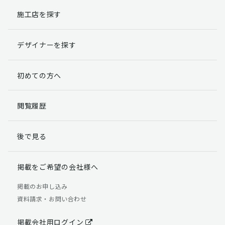
施工店を探す
個人情報提出の任意性
お客様が弊社に対して個人情報を提出することは任意で
デザイナーを探す
す。
ただし、個人情報を提出されない場合には、弊社からの
返信やサービスを実施ができない場合がありますのであ
初めての方へ
らかじめご了承ください。
個人情報の開示請求について
閲覧履歴
お客様には、貴殿の個人情報の利用目的の通知、開示、
訂正、追加、削除および利用又は提供の拒否権を要求す
後で見る
る権利があります。
詳細につきましては下記の窓口までご連絡いただくか
「個人情報の取り扱いについて」
をご確認ください。
掲載をご希望の会社様へ
【お問合せ先】 個人情報問合せ窓口
掲載のお申し込み
資料請求・お問い合わせ
TEL：03-5411-7891（平日9:00 ～ 18:00）
FAX：03-5411-0961（24時間受付）
掲載会社用ログイン
＜個人情報に関する責任者＞ 個人情報保護管理者（管理