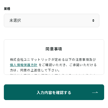
業種
同意事項
株式会社ユニマットリックが定める以下の注意事項及び
個人情報保護方針
をご確認いただき、
ご承諾いただける
方は、同意の上送信して下さい。
弊社はお客様の個人情報をお預かりすることになります
が、そのお預かりした個人情報の取扱について、 下記の
ように定め、保護に努めております。
入力内容を確認する
利用目的
お問い合わせに対する回答を行うため