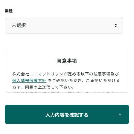
業種
同意事項
株式会社ユニマットリックが定める以下の注意事項及び
個人情報保護方針
をご確認いただき、
ご承諾いただける
方は、同意の上送信して下さい。
弊社はお客様の個人情報をお預かりすることになります
が、そのお預かりした個人情報の取扱について、 下記の
ように定め、保護に努めております。
入力内容を確認する
利用目的
お問い合わせに対する回答を行うため