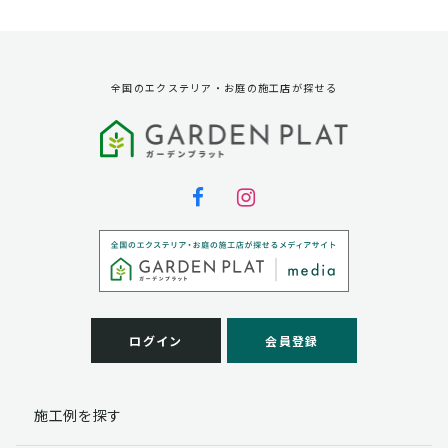
資料請求に対する発送のため
サービス実施のため
弊社の商品、サービス、催し物のご案内のため
アンケート調査、モニター募集のため
全国のエクステリア・お庭の施工店が探せる
第三者への提供
弊社は法律で定められている場合を除いて、お客様の個
人情報を当該本人の同意を得ず第三者に提供することは
ありません。
個人情報の取扱い業務の委託
弊社は事業運営上、お客様により良いサービスを提供す
るために業務の一部を外部に委託しており、業務委託先
に対してお客様の個人情報を預けることがあります。お
客様には、貴殿の個人情報の利用目的の通知、開示、訂
ログイン
会員登録
正、追加、削除および
この場合、個人情報を適切に取り扱っていると認められ
る委託先を選定し、契約等において個人情報の適正管
施工例を探す
理・機密保持などによりお客様の個人情報の漏洩防止に
必要な事項を取決め、適切な管理を実施させます。