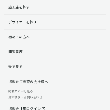
施工店を探す
個人情報提出の任意性
お客様が弊社に対して個人情報を提出することは任意で
デザイナーを探す
す。
ただし、個人情報を提出されない場合には、弊社からの
返信やサービスを実施ができない場合がありますのであ
初めての方へ
らかじめご了承ください。
個人情報の開示請求について
閲覧履歴
お客様には、貴殿の個人情報の利用目的の通知、開示、
訂正、追加、削除および利用又は提供の拒否権を要求す
後で見る
る権利があります。
詳細につきましては下記の窓口までご連絡いただくか
「個人情報の取り扱いについて」
をご確認ください。
掲載をご希望の会社様へ
【お問合せ先】 個人情報問合せ窓口
掲載のお申し込み
資料請求・お問い合わせ
TEL：03-5411-7891（平日9:00 ～ 18:00）
FAX：03-5411-0961（24時間受付）
掲載会社用ログイン
＜個人情報に関する責任者＞ 個人情報保護管理者（管理