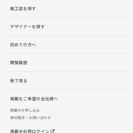
施工店を探す
個人情報提出の任意性
お客様が弊社に対して個人情報を提出することは任意で
デザイナーを探す
す。
ただし、個人情報を提出されない場合には、弊社からの
返信やサービスを実施ができない場合がありますのであ
初めての方へ
らかじめご了承ください。
個人情報の開示請求について
閲覧履歴
お客様には、貴殿の個人情報の利用目的の通知、開示、
訂正、追加、削除および利用又は提供の拒否権を要求す
後で見る
る権利があります。
詳細につきましては下記の窓口までご連絡いただくか
「個人情報の取り扱いについて」
をご確認ください。
掲載をご希望の会社様へ
【お問合せ先】 個人情報問合せ窓口
掲載のお申し込み
資料請求・お問い合わせ
TEL：03-5411-7891（平日9:00 ～ 18:00）
FAX：03-5411-0961（24時間受付）
掲載会社用ログイン
＜個人情報に関する責任者＞ 個人情報保護管理者（管理