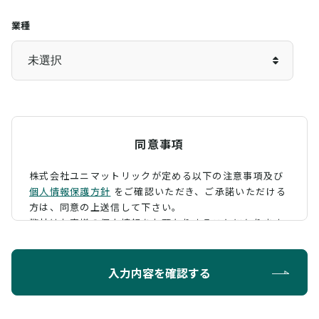
業種
同意事項
株式会社ユニマットリックが定める以下の注意事項及び
個人情報保護方針
をご確認いただき、
ご承諾いただける
方は、同意の上送信して下さい。
弊社はお客様の個人情報をお預かりすることになります
が、そのお預かりした個人情報の取扱について、 下記の
ように定め、保護に努めております。
入力内容を確認する
利用目的
お問い合わせに対する回答を行うため