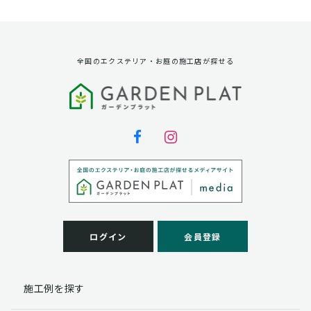
資料請求に対する発送のため
サービス実施のため
弊社の商品、サービス、催し物のご案内のため
アンケート調査、モニター募集のため
全国のエクステリア・お庭の施工店が探せる
第三者への提供
弊社は法律で定められている場合を除いて、お客様の個
人情報を当該本人の同意を得ず第三者に提供することは
ありません。
個人情報の取扱い業務の委託
弊社は事業運営上、お客様により良いサービスを提供す
るために業務の一部を外部に委託しており、業務委託先
に対してお客様の個人情報を預けることがあります。お
客様には、貴殿の個人情報の利用目的の通知、開示、訂
ログイン
会員登録
正、追加、削除および
この場合、個人情報を適切に取り扱っていると認められ
る委託先を選定し、契約等において個人情報の適正管
施工例を探す
理・機密保持などによりお客様の個人情報の漏洩防止に
必要な事項を取決め、適切な管理を実施させます。