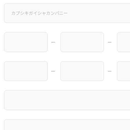
―
―
―
―