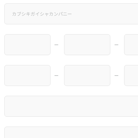
―
―
―
―