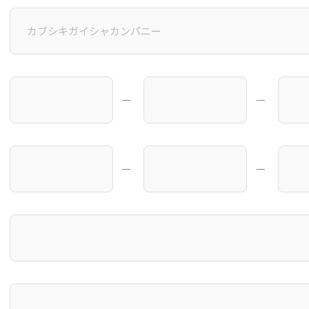
―
―
―
―