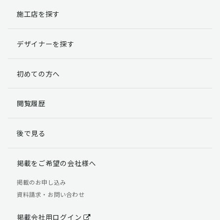
施工店を探す
個人情報提出の任意性
お客様が弊社に対して個人情報を提出することは任意で
デザイナーを探す
す。
ただし、個人情報を提出されない場合には、弊社からの
返信やサービスを実施ができない場合がありますのであ
初めての方へ
らかじめご了承ください。
個人情報の開示請求について
閲覧履歴
お客様には、貴殿の個人情報の利用目的の通知、開示、
訂正、追加、削除および利用又は提供の拒否権を要求す
後で見る
る権利があります。
詳細につきましては下記の窓口までご連絡いただくか
「個人情報の取り扱いについて」
をご確認ください。
掲載をご希望の会社様へ
【お問合せ先】 個人情報問合せ窓口
掲載のお申し込み
資料請求・お問い合わせ
TEL：03-5411-7891（平日9:00 ～ 18:00）
FAX：03-5411-0961（24時間受付）
掲載会社用ログイン
＜個人情報に関する責任者＞ 個人情報保護管理者（管理