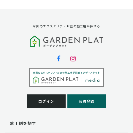
資料請求に対する発送のため
サービス実施のため
弊社の商品、サービス、催し物のご案内のため
アンケート調査、モニター募集のため
全国のエクステリア・お庭の施工店が探せる
第三者への提供
弊社は法律で定められている場合を除いて、お客様の個
人情報を当該本人の同意を得ず第三者に提供することは
ありません。
個人情報の取扱い業務の委託
弊社は事業運営上、お客様により良いサービスを提供す
るために業務の一部を外部に委託しており、業務委託先
に対してお客様の個人情報を預けることがあります。お
客様には、貴殿の個人情報の利用目的の通知、開示、訂
ログイン
会員登録
正、追加、削除および
この場合、個人情報を適切に取り扱っていると認められ
る委託先を選定し、契約等において個人情報の適正管
施工例を探す
理・機密保持などによりお客様の個人情報の漏洩防止に
必要な事項を取決め、適切な管理を実施させます。