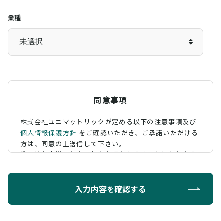
業種
同意事項
株式会社ユニマットリックが定める以下の注意事項及び
個人情報保護方針
をご確認いただき、
ご承諾いただける
方は、同意の上送信して下さい。
弊社はお客様の個人情報をお預かりすることになります
が、そのお預かりした個人情報の取扱について、 下記の
ように定め、保護に努めております。
入力内容を確認する
利用目的
お問い合わせに対する回答を行うため