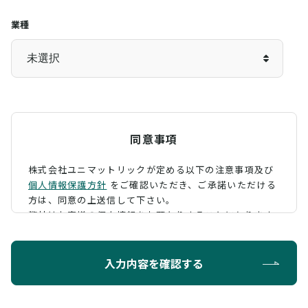
業種
同意事項
株式会社ユニマットリックが定める以下の注意事項及び
個人情報保護方針
をご確認いただき、
ご承諾いただける
方は、同意の上送信して下さい。
弊社はお客様の個人情報をお預かりすることになります
が、そのお預かりした個人情報の取扱について、 下記の
ように定め、保護に努めております。
入力内容を確認する
利用目的
お問い合わせに対する回答を行うため