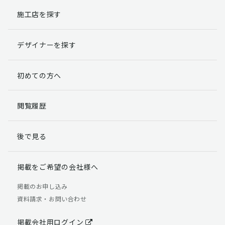
施工店を探す
個人情報提出の任意性
お客様が弊社に対して個人情報を提出することは任意で
デザイナーを探す
す。
ただし、個人情報を提出されない場合には、弊社からの
返信やサービスを実施ができない場合がありますのであ
初めての方へ
らかじめご了承ください。
個人情報の開示請求について
閲覧履歴
お客様には、貴殿の個人情報の利用目的の通知、開示、
訂正、追加、削除および利用又は提供の拒否権を要求す
後で見る
る権利があります。
詳細につきましては下記の窓口までご連絡いただくか
「個人情報の取り扱いについて」
をご確認ください。
掲載をご希望の会社様へ
【お問合せ先】 個人情報問合せ窓口
掲載のお申し込み
資料請求・お問い合わせ
TEL：03-5411-7891（平日9:00 ～ 18:00）
FAX：03-5411-0961（24時間受付）
掲載会社用ログイン
＜個人情報に関する責任者＞ 個人情報保護管理者（管理