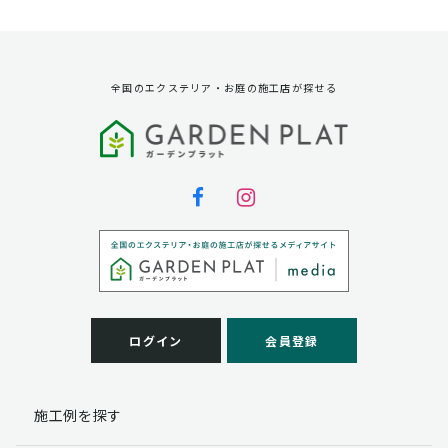
資料請求に対する発送のため
サービス実施のため
弊社の商品、サービス、催し物のご案内のため
アンケート調査、モニター募集のため
全国のエクステリア・お庭の施工店が探せる
第三者への提供
弊社は法律で定められている場合を除いて、お客様の個
人情報を当該本人の同意を得ず第三者に提供することは
ありません。
個人情報の取扱い業務の委託
弊社は事業運営上、お客様により良いサービスを提供す
るために業務の一部を外部に委託しており、業務委託先
に対してお客様の個人情報を預けることがあります。お
客様には、貴殿の個人情報の利用目的の通知、開示、訂
ログイン
会員登録
正、追加、削除および
この場合、個人情報を適切に取り扱っていると認められ
る委託先を選定し、契約等において個人情報の適正管
施工例を探す
理・機密保持などによりお客様の個人情報の漏洩防止に
必要な事項を取決め、適切な管理を実施させます。