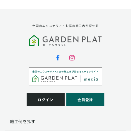
資料請求に対する発送のため
サービス実施のため
弊社の商品、サービス、催し物のご案内のため
アンケート調査、モニター募集のため
全国のエクステリア・お庭の施工店が探せる
第三者への提供
弊社は法律で定められている場合を除いて、お客様の個
人情報を当該本人の同意を得ず第三者に提供することは
ありません。
個人情報の取扱い業務の委託
弊社は事業運営上、お客様により良いサービスを提供す
るために業務の一部を外部に委託しており、業務委託先
に対してお客様の個人情報を預けることがあります。お
客様には、貴殿の個人情報の利用目的の通知、開示、訂
ログイン
会員登録
正、追加、削除および
この場合、個人情報を適切に取り扱っていると認められ
る委託先を選定し、契約等において個人情報の適正管
施工例を探す
理・機密保持などによりお客様の個人情報の漏洩防止に
必要な事項を取決め、適切な管理を実施させます。