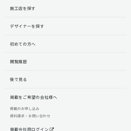
施工店を探す
個人情報提出の任意性
お客様が弊社に対して個人情報を提出することは任意で
デザイナーを探す
す。
ただし、個人情報を提出されない場合には、弊社からの
返信やサービスを実施ができない場合がありますのであ
初めての方へ
らかじめご了承ください。
個人情報の開示請求について
閲覧履歴
お客様には、貴殿の個人情報の利用目的の通知、開示、
訂正、追加、削除および利用又は提供の拒否権を要求す
後で見る
る権利があります。
詳細につきましては下記の窓口までご連絡いただくか
「個人情報の取り扱いについて」
をご確認ください。
掲載をご希望の会社様へ
【お問合せ先】 個人情報問合せ窓口
掲載のお申し込み
資料請求・お問い合わせ
TEL：03-5411-7891（平日9:00 ～ 18:00）
FAX：03-5411-0961（24時間受付）
掲載会社用ログイン
＜個人情報に関する責任者＞ 個人情報保護管理者（管理