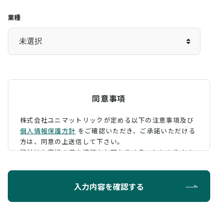
業種
同意事項
株式会社ユニマットリックが定める以下の注意事項及び
個人情報保護方針
をご確認いただき、
ご承諾いただける
方は、同意の上送信して下さい。
弊社はお客様の個人情報をお預かりすることになります
が、そのお預かりした個人情報の取扱について、 下記の
ように定め、保護に努めております。
入力内容を確認する
利用目的
お問い合わせに対する回答を行うため