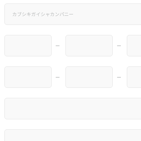
―
―
―
―