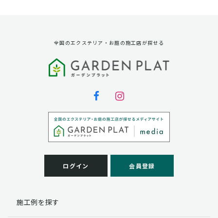
資料請求に対する発送のため
サービス実施のため
弊社の商品、サービス、催し物のご案内のため
アンケート調査、モニター募集のため
全国のエクステリア・お庭の施工店が探せる
第三者への提供
弊社は法律で定められている場合を除いて、お客様の個
人情報を当該本人の同意を得ず第三者に提供することは
ありません。
個人情報の取扱い業務の委託
弊社は事業運営上、お客様により良いサービスを提供す
るために業務の一部を外部に委託しており、業務委託先
に対してお客様の個人情報を預けることがあります。お
客様には、貴殿の個人情報の利用目的の通知、開示、訂
ログイン
会員登録
正、追加、削除および
この場合、個人情報を適切に取り扱っていると認められ
る委託先を選定し、契約等において個人情報の適正管
施工例を探す
理・機密保持などによりお客様の個人情報の漏洩防止に
必要な事項を取決め、適切な管理を実施させます。