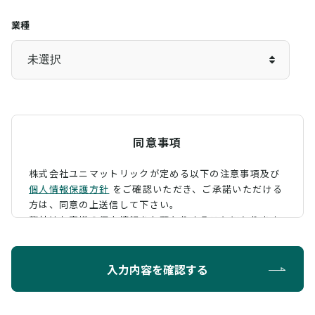
業種
同意事項
株式会社ユニマットリックが定める以下の注意事項及び
個人情報保護方針
をご確認いただき、
ご承諾いただける
方は、同意の上送信して下さい。
弊社はお客様の個人情報をお預かりすることになります
が、そのお預かりした個人情報の取扱について、 下記の
ように定め、保護に努めております。
入力内容を確認する
利用目的
お問い合わせに対する回答を行うため