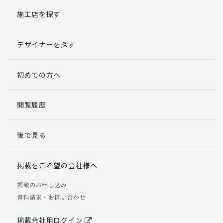
施工店を探す
個人情報提出の任意性
お客様が弊社に対して個人情報を提出することは任意で
デザイナーを探す
す。
ただし、個人情報を提出されない場合には、弊社からの
返信やサービスを実施ができない場合がありますのであ
初めての方へ
らかじめご了承ください。
個人情報の開示請求について
閲覧履歴
お客様には、貴殿の個人情報の利用目的の通知、開示、
訂正、追加、削除および利用又は提供の拒否権を要求す
後で見る
る権利があります。
詳細につきましては下記の窓口までご連絡いただくか
「個人情報の取り扱いについて」
をご確認ください。
掲載をご希望の会社様へ
【お問合せ先】 個人情報問合せ窓口
掲載のお申し込み
資料請求・お問い合わせ
TEL：03-5411-7891（平日9:00 ～ 18:00）
FAX：03-5411-0961（24時間受付）
掲載会社用ログイン
＜個人情報に関する責任者＞ 個人情報保護管理者（管理