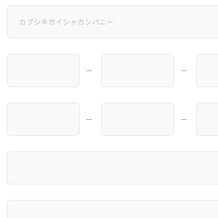
―
―
―
―