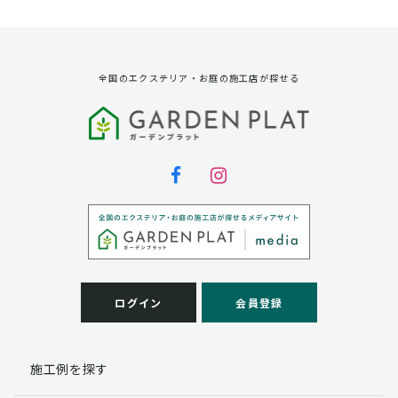
資料請求に対する発送のため
サービス実施のため
弊社の商品、サービス、催し物のご案内のため
アンケート調査、モニター募集のため
全国のエクステリア・お庭の施工店が探せる
第三者への提供
弊社は法律で定められている場合を除いて、お客様の個
人情報を当該本人の同意を得ず第三者に提供することは
ありません。
個人情報の取扱い業務の委託
弊社は事業運営上、お客様により良いサービスを提供す
るために業務の一部を外部に委託しており、業務委託先
に対してお客様の個人情報を預けることがあります。お
客様には、貴殿の個人情報の利用目的の通知、開示、訂
ログイン
会員登録
正、追加、削除および
この場合、個人情報を適切に取り扱っていると認められ
る委託先を選定し、契約等において個人情報の適正管
施工例を探す
理・機密保持などによりお客様の個人情報の漏洩防止に
必要な事項を取決め、適切な管理を実施させます。