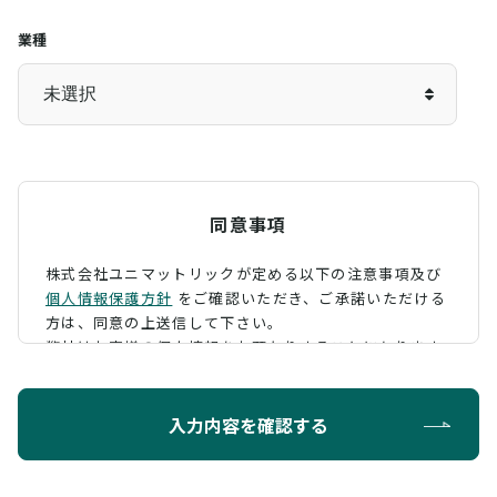
業種
同意事項
株式会社ユニマットリックが定める以下の注意事項及び
個人情報保護方針
をご確認いただき、
ご承諾いただける
方は、同意の上送信して下さい。
弊社はお客様の個人情報をお預かりすることになります
が、そのお預かりした個人情報の取扱について、 下記の
ように定め、保護に努めております。
入力内容を確認する
利用目的
お問い合わせに対する回答を行うため