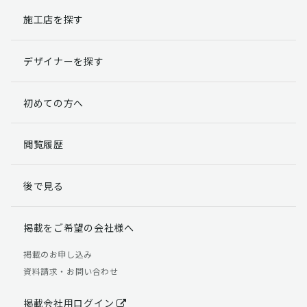
施工店を探す
個人情報提出の任意性
お客様が弊社に対して個人情報を提出することは任意で
デザイナーを探す
す。
ただし、個人情報を提出されない場合には、弊社からの
返信やサービスを実施ができない場合がありますのであ
初めての方へ
らかじめご了承ください。
個人情報の開示請求について
閲覧履歴
お客様には、貴殿の個人情報の利用目的の通知、開示、
訂正、追加、削除および利用又は提供の拒否権を要求す
後で見る
る権利があります。
詳細につきましては下記の窓口までご連絡いただくか
「個人情報の取り扱いについて」
をご確認ください。
掲載をご希望の会社様へ
【お問合せ先】 個人情報問合せ窓口
掲載のお申し込み
資料請求・お問い合わせ
TEL：03-5411-7891（平日9:00 ～ 18:00）
FAX：03-5411-0961（24時間受付）
掲載会社用ログイン
＜個人情報に関する責任者＞ 個人情報保護管理者（管理