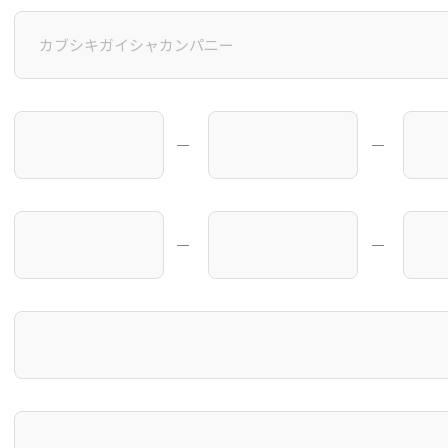
―
―
―
―