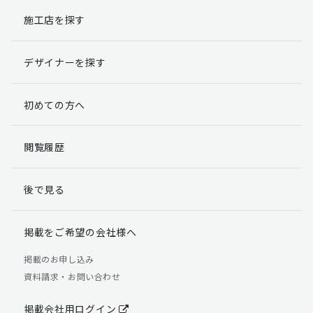
施工店を探す
個人情報提出の任意性
お客様が弊社に対して個人情報を提出することは任意で
デザイナーを探す
す。
ただし、個人情報を提出されない場合には、弊社からの
返信やサービスを実施ができない場合がありますのであ
初めての方へ
らかじめご了承ください。
個人情報の開示請求について
閲覧履歴
お客様には、貴殿の個人情報の利用目的の通知、開示、
訂正、追加、削除および利用又は提供の拒否権を要求す
後で見る
る権利があります。
詳細につきましては下記の窓口までご連絡いただくか
「個人情報の取り扱いについて」
をご確認ください。
掲載をご希望の会社様へ
【お問合せ先】 個人情報問合せ窓口
掲載のお申し込み
資料請求・お問い合わせ
TEL：03-5411-7891（平日9:00 ～ 18:00）
FAX：03-5411-0961（24時間受付）
掲載会社用ログイン
＜個人情報に関する責任者＞ 個人情報保護管理者（管理