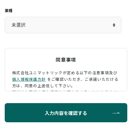
業種
同意事項
株式会社ユニマットリックが定める以下の注意事項及び
個人情報保護方針
をご確認いただき、
ご承諾いただける
方は、同意の上送信して下さい。
弊社はお客様の個人情報をお預かりすることになります
が、そのお預かりした個人情報の取扱について、 下記の
ように定め、保護に努めております。
入力内容を確認する
利用目的
お問い合わせに対する回答を行うため