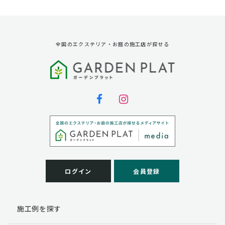
資料請求に対する発送のため
サービス実施のため
弊社の商品、サービス、催し物のご案内のため
アンケート調査、モニター募集のため
全国のエクステリア・お庭の施工店が探せる
第三者への提供
弊社は法律で定められている場合を除いて、お客様の個
人情報を当該本人の同意を得ず第三者に提供することは
ありません。
個人情報の取扱い業務の委託
弊社は事業運営上、お客様により良いサービスを提供す
るために業務の一部を外部に委託しており、業務委託先
に対してお客様の個人情報を預けることがあります。お
客様には、貴殿の個人情報の利用目的の通知、開示、訂
ログイン
会員登録
正、追加、削除および
この場合、個人情報を適切に取り扱っていると認められ
る委託先を選定し、契約等において個人情報の適正管
施工例を探す
理・機密保持などによりお客様の個人情報の漏洩防止に
必要な事項を取決め、適切な管理を実施させます。