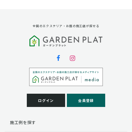
資料請求に対する発送のため
サービス実施のため
弊社の商品、サービス、催し物のご案内のため
アンケート調査、モニター募集のため
全国のエクステリア・お庭の施工店が探せる
第三者への提供
弊社は法律で定められている場合を除いて、お客様の個
人情報を当該本人の同意を得ず第三者に提供することは
ありません。
個人情報の取扱い業務の委託
弊社は事業運営上、お客様により良いサービスを提供す
るために業務の一部を外部に委託しており、業務委託先
に対してお客様の個人情報を預けることがあります。お
客様には、貴殿の個人情報の利用目的の通知、開示、訂
ログイン
会員登録
正、追加、削除および
この場合、個人情報を適切に取り扱っていると認められ
る委託先を選定し、契約等において個人情報の適正管
施工例を探す
理・機密保持などによりお客様の個人情報の漏洩防止に
必要な事項を取決め、適切な管理を実施させます。