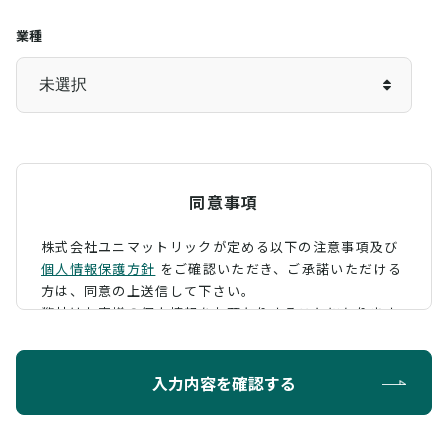
業種
同意事項
株式会社ユニマットリックが定める以下の注意事項及び
個人情報保護方針
をご確認いただき、
ご承諾いただける
方は、同意の上送信して下さい。
弊社はお客様の個人情報をお預かりすることになります
が、そのお預かりした個人情報の取扱について、 下記の
ように定め、保護に努めております。
入力内容を確認する
利用目的
お問い合わせに対する回答を行うため