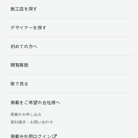
施工店を探す
個人情報提出の任意性
お客様が弊社に対して個人情報を提出することは任意で
デザイナーを探す
す。
ただし、個人情報を提出されない場合には、弊社からの
返信やサービスを実施ができない場合がありますのであ
初めての方へ
らかじめご了承ください。
個人情報の開示請求について
閲覧履歴
お客様には、貴殿の個人情報の利用目的の通知、開示、
訂正、追加、削除および利用又は提供の拒否権を要求す
後で見る
る権利があります。
詳細につきましては下記の窓口までご連絡いただくか
「個人情報の取り扱いについて」
をご確認ください。
掲載をご希望の会社様へ
【お問合せ先】 個人情報問合せ窓口
掲載のお申し込み
資料請求・お問い合わせ
TEL：03-5411-7891（平日9:00 ～ 18:00）
FAX：03-5411-0961（24時間受付）
掲載会社用ログイン
＜個人情報に関する責任者＞ 個人情報保護管理者（管理