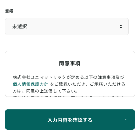
業種
同意事項
株式会社ユニマットリックが定める以下の注意事項及び
個人情報保護方針
をご確認いただき、
ご承諾いただける
方は、同意の上送信して下さい。
弊社はお客様の個人情報をお預かりすることになります
が、そのお預かりした個人情報の取扱について、 下記の
ように定め、保護に努めております。
入力内容を確認する
利用目的
お問い合わせに対する回答を行うため