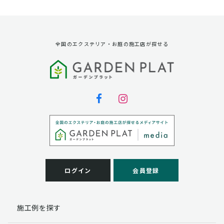
資料請求に対する発送のため
サービス実施のため
弊社の商品、サービス、催し物のご案内のため
アンケート調査、モニター募集のため
全国のエクステリア・お庭の施工店が探せる
第三者への提供
弊社は法律で定められている場合を除いて、お客様の個
人情報を当該本人の同意を得ず第三者に提供することは
ありません。
個人情報の取扱い業務の委託
弊社は事業運営上、お客様により良いサービスを提供す
るために業務の一部を外部に委託しており、業務委託先
に対してお客様の個人情報を預けることがあります。お
客様には、貴殿の個人情報の利用目的の通知、開示、訂
ログイン
会員登録
正、追加、削除および
この場合、個人情報を適切に取り扱っていると認められ
る委託先を選定し、契約等において個人情報の適正管
施工例を探す
理・機密保持などによりお客様の個人情報の漏洩防止に
必要な事項を取決め、適切な管理を実施させます。