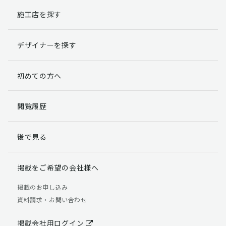
施工店を探す
個人情報提出の任意性
お客様が弊社に対して個人情報を提出することは任意で
デザイナーを探す
す。
ただし、個人情報を提出されない場合には、弊社からの
返信やサービスを実施ができない場合がありますのであ
初めての方へ
らかじめご了承ください。
個人情報の開示請求について
閲覧履歴
お客様には、貴殿の個人情報の利用目的の通知、開示、
訂正、追加、削除および利用又は提供の拒否権を要求す
後で見る
る権利があります。
詳細につきましては下記の窓口までご連絡いただくか
「個人情報の取り扱いについて」
をご確認ください。
掲載をご希望の会社様へ
【お問合せ先】 個人情報問合せ窓口
掲載のお申し込み
資料請求・お問い合わせ
TEL：03-5411-7891（平日9:00 ～ 18:00）
FAX：03-5411-0961（24時間受付）
掲載会社用ログイン
＜個人情報に関する責任者＞ 個人情報保護管理者（管理