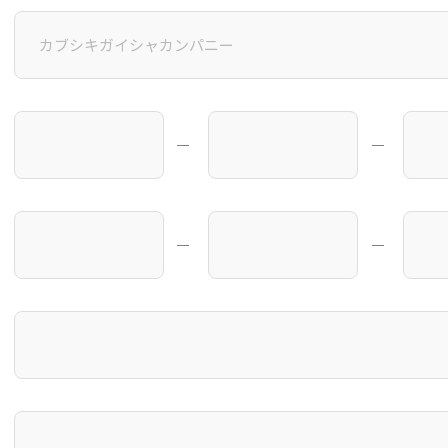
―
―
―
―