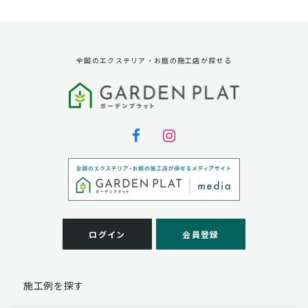
資料請求に対する発送のため
サービス実施のため
弊社の商品、サービス、催し物のご案内のため
アンケート調査、モニター募集のため
全国のエクステリア・お庭の施工店が探せる
第三者への提供
弊社は法律で定められている場合を除いて、お客様の個
人情報を当該本人の同意を得ず第三者に提供することは
ありません。
個人情報の取扱い業務の委託
弊社は事業運営上、お客様により良いサービスを提供す
るために業務の一部を外部に委託しており、業務委託先
に対してお客様の個人情報を預けることがあります。お
客様には、貴殿の個人情報の利用目的の通知、開示、訂
ログイン
会員登録
正、追加、削除および
この場合、個人情報を適切に取り扱っていると認められ
る委託先を選定し、契約等において個人情報の適正管
施工例を探す
理・機密保持などによりお客様の個人情報の漏洩防止に
必要な事項を取決め、適切な管理を実施させます。