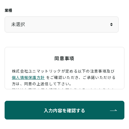
業種
同意事項
株式会社ユニマットリックが定める以下の注意事項及び
個人情報保護方針
をご確認いただき、
ご承諾いただける
方は、同意の上送信して下さい。
弊社はお客様の個人情報をお預かりすることになります
が、そのお預かりした個人情報の取扱について、 下記の
ように定め、保護に努めております。
入力内容を確認する
利用目的
お問い合わせに対する回答を行うため