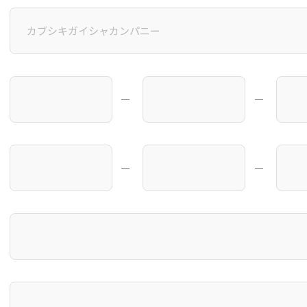
―
―
―
―