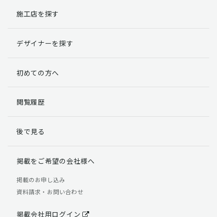
施工店を探す
個人情報提出の任意性
お客様が弊社に対して個人情報を提出することは任意で
デザイナーを探す
す。
ただし、個人情報を提出されない場合には、弊社からの
返信やサービスを実施ができない場合がありますのであ
初めての方へ
らかじめご了承ください。
個人情報の開示請求について
閲覧履歴
お客様には、貴殿の個人情報の利用目的の通知、開示、
訂正、追加、削除および利用又は提供の拒否権を要求す
後で見る
る権利があります。
詳細につきましては下記の窓口までご連絡いただくか
「個人情報の取り扱いについて」
をご確認ください。
掲載をご希望の会社様へ
【お問合せ先】 個人情報問合せ窓口
掲載のお申し込み
資料請求・お問い合わせ
TEL：03-5411-7891（平日9:00 ～ 18:00）
FAX：03-5411-0961（24時間受付）
掲載会社用ログイン
＜個人情報に関する責任者＞ 個人情報保護管理者（管理