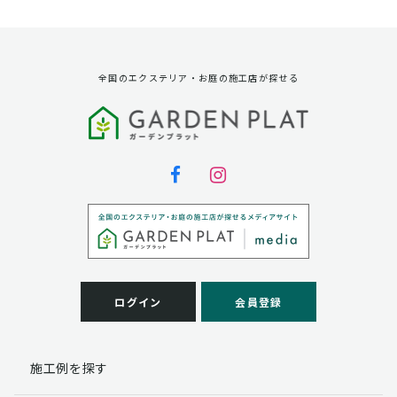
資料請求に対する発送のため
サービス実施のため
弊社の商品、サービス、催し物のご案内のため
アンケート調査、モニター募集のため
全国のエクステリア・お庭の施工店が探せる
第三者への提供
弊社は法律で定められている場合を除いて、お客様の個
人情報を当該本人の同意を得ず第三者に提供することは
ありません。
個人情報の取扱い業務の委託
弊社は事業運営上、お客様により良いサービスを提供す
るために業務の一部を外部に委託しており、業務委託先
に対してお客様の個人情報を預けることがあります。お
客様には、貴殿の個人情報の利用目的の通知、開示、訂
ログイン
会員登録
正、追加、削除および
この場合、個人情報を適切に取り扱っていると認められ
る委託先を選定し、契約等において個人情報の適正管
施工例を探す
理・機密保持などによりお客様の個人情報の漏洩防止に
必要な事項を取決め、適切な管理を実施させます。