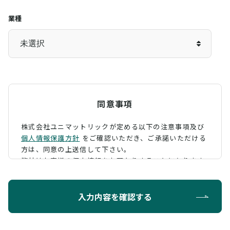
業種
同意事項
株式会社ユニマットリックが定める以下の注意事項及び
個人情報保護方針
をご確認いただき、
ご承諾いただける
方は、同意の上送信して下さい。
弊社はお客様の個人情報をお預かりすることになります
が、そのお預かりした個人情報の取扱について、 下記の
ように定め、保護に努めております。
入力内容を確認する
利用目的
お問い合わせに対する回答を行うため