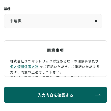
業種
同意事項
株式会社ユニマットリックが定める以下の注意事項及び
個人情報保護方針
をご確認いただき、
ご承諾いただける
方は、同意の上送信して下さい。
弊社はお客様の個人情報をお預かりすることになります
が、そのお預かりした個人情報の取扱について、 下記の
ように定め、保護に努めております。
入力内容を確認する
利用目的
お問い合わせに対する回答を行うため