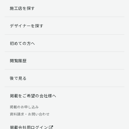
施工店を探す
個人情報提出の任意性
お客様が弊社に対して個人情報を提出することは任意で
デザイナーを探す
す。
ただし、個人情報を提出されない場合には、弊社からの
返信やサービスを実施ができない場合がありますのであ
初めての方へ
らかじめご了承ください。
個人情報の開示請求について
閲覧履歴
お客様には、貴殿の個人情報の利用目的の通知、開示、
訂正、追加、削除および利用又は提供の拒否権を要求す
後で見る
る権利があります。
詳細につきましては下記の窓口までご連絡いただくか
「個人情報の取り扱いについて」
をご確認ください。
掲載をご希望の会社様へ
【お問合せ先】 個人情報問合せ窓口
掲載のお申し込み
資料請求・お問い合わせ
TEL：03-5411-7891（平日9:00 ～ 18:00）
FAX：03-5411-0961（24時間受付）
掲載会社用ログイン
＜個人情報に関する責任者＞ 個人情報保護管理者（管理