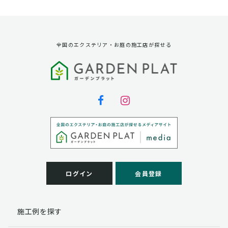
資料請求に対する発送のため
サービス実施のため
弊社の商品、サービス、催し物のご案内のため
アンケート調査、モニター募集のため
全国のエクステリア・お庭の施工店が探せる
第三者への提供
弊社は法律で定められている場合を除いて、お客様の個
人情報を当該本人の同意を得ず第三者に提供することは
ありません。
個人情報の取扱い業務の委託
弊社は事業運営上、お客様により良いサービスを提供す
るために業務の一部を外部に委託しており、業務委託先
に対してお客様の個人情報を預けることがあります。お
客様には、貴殿の個人情報の利用目的の通知、開示、訂
ログイン
会員登録
正、追加、削除および
この場合、個人情報を適切に取り扱っていると認められ
る委託先を選定し、契約等において個人情報の適正管
施工例を探す
理・機密保持などによりお客様の個人情報の漏洩防止に
必要な事項を取決め、適切な管理を実施させます。