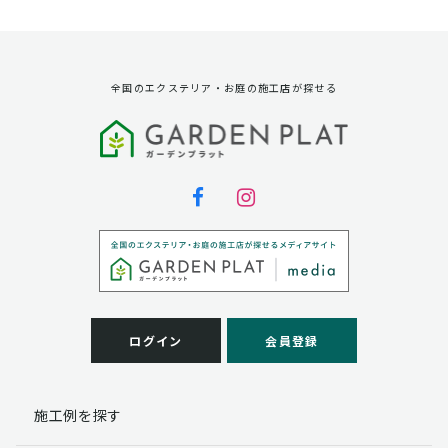
資料請求に対する発送のため
サービス実施のため
弊社の商品、サービス、催し物のご案内のため
アンケート調査、モニター募集のため
全国のエクステリア・お庭の施工店が探せる
第三者への提供
弊社は法律で定められている場合を除いて、お客様の個
人情報を当該本人の同意を得ず第三者に提供することは
ありません。
個人情報の取扱い業務の委託
弊社は事業運営上、お客様により良いサービスを提供す
るために業務の一部を外部に委託しており、業務委託先
に対してお客様の個人情報を預けることがあります。お
客様には、貴殿の個人情報の利用目的の通知、開示、訂
ログイン
会員登録
正、追加、削除および
この場合、個人情報を適切に取り扱っていると認められ
る委託先を選定し、契約等において個人情報の適正管
施工例を探す
理・機密保持などによりお客様の個人情報の漏洩防止に
必要な事項を取決め、適切な管理を実施させます。