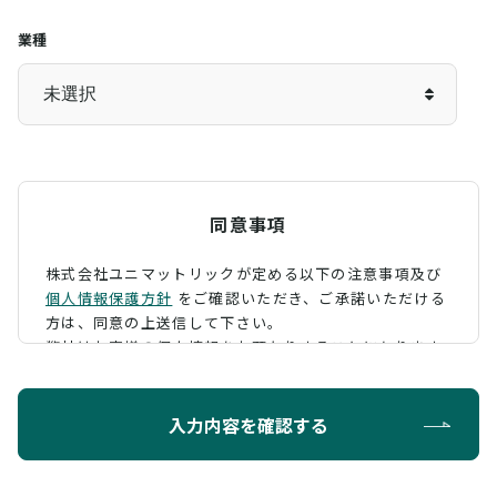
業種
同意事項
株式会社ユニマットリックが定める以下の注意事項及び
個人情報保護方針
をご確認いただき、
ご承諾いただける
方は、同意の上送信して下さい。
弊社はお客様の個人情報をお預かりすることになります
が、そのお預かりした個人情報の取扱について、 下記の
ように定め、保護に努めております。
入力内容を確認する
利用目的
お問い合わせに対する回答を行うため