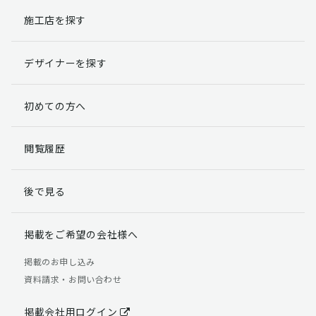
施工店を探す
個人情報提出の任意性
お客様が弊社に対して個人情報を提出することは任意で
デザイナーを探す
す。
ただし、個人情報を提出されない場合には、弊社からの
返信やサービスを実施ができない場合がありますのであ
初めての方へ
らかじめご了承ください。
個人情報の開示請求について
閲覧履歴
お客様には、貴殿の個人情報の利用目的の通知、開示、
訂正、追加、削除および利用又は提供の拒否権を要求す
後で見る
る権利があります。
詳細につきましては下記の窓口までご連絡いただくか
「個人情報の取り扱いについて」
をご確認ください。
掲載をご希望の会社様へ
【お問合せ先】 個人情報問合せ窓口
掲載のお申し込み
資料請求・お問い合わせ
TEL：03-5411-7891（平日9:00 ～ 18:00）
FAX：03-5411-0961（24時間受付）
掲載会社用ログイン
＜個人情報に関する責任者＞ 個人情報保護管理者（管理