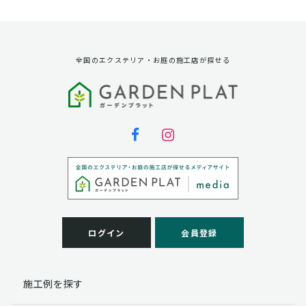
資料請求に対する発送のため
サービス実施のため
弊社の商品、サービス、催し物のご案内のため
アンケート調査、モニター募集のため
全国のエクステリア・お庭の施工店が探せる
第三者への提供
弊社は法律で定められている場合を除いて、お客様の個
人情報を当該本人の同意を得ず第三者に提供することは
ありません。
個人情報の取扱い業務の委託
弊社は事業運営上、お客様により良いサービスを提供す
るために業務の一部を外部に委託しており、業務委託先
に対してお客様の個人情報を預けることがあります。お
客様には、貴殿の個人情報の利用目的の通知、開示、訂
ログイン
会員登録
正、追加、削除および
この場合、個人情報を適切に取り扱っていると認められ
る委託先を選定し、契約等において個人情報の適正管
施工例を探す
理・機密保持などによりお客様の個人情報の漏洩防止に
必要な事項を取決め、適切な管理を実施させます。