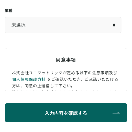
業種
同意事項
株式会社ユニマットリックが定める以下の注意事項及び
個人情報保護方針
をご確認いただき、
ご承諾いただける
方は、同意の上送信して下さい。
弊社はお客様の個人情報をお預かりすることになります
が、そのお預かりした個人情報の取扱について、 下記の
ように定め、保護に努めております。
入力内容を確認する
利用目的
お問い合わせに対する回答を行うため