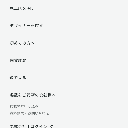
施工店を探す
個人情報提出の任意性
お客様が弊社に対して個人情報を提出することは任意で
デザイナーを探す
す。
ただし、個人情報を提出されない場合には、弊社からの
返信やサービスを実施ができない場合がありますのであ
初めての方へ
らかじめご了承ください。
個人情報の開示請求について
閲覧履歴
お客様には、貴殿の個人情報の利用目的の通知、開示、
訂正、追加、削除および利用又は提供の拒否権を要求す
後で見る
る権利があります。
詳細につきましては下記の窓口までご連絡いただくか
「個人情報の取り扱いについて」
をご確認ください。
掲載をご希望の会社様へ
【お問合せ先】 個人情報問合せ窓口
掲載のお申し込み
資料請求・お問い合わせ
TEL：03-5411-7891（平日9:00 ～ 18:00）
FAX：03-5411-0961（24時間受付）
掲載会社用ログイン
＜個人情報に関する責任者＞ 個人情報保護管理者（管理