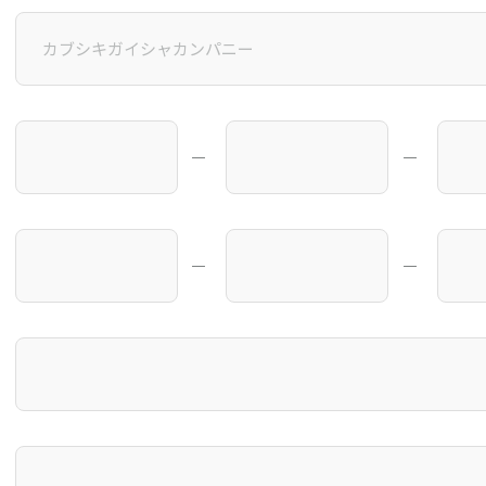
―
―
―
―