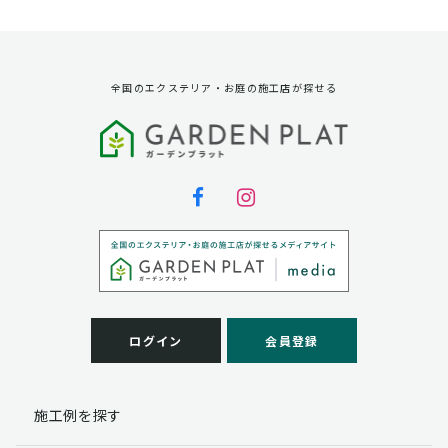
資料請求に対する発送のため
サービス実施のため
弊社の商品、サービス、催し物のご案内のため
アンケート調査、モニター募集のため
全国のエクステリア・お庭の施工店が探せる
第三者への提供
弊社は法律で定められている場合を除いて、お客様の個
人情報を当該本人の同意を得ず第三者に提供することは
ありません。
個人情報の取扱い業務の委託
弊社は事業運営上、お客様により良いサービスを提供す
るために業務の一部を外部に委託しており、業務委託先
に対してお客様の個人情報を預けることがあります。お
客様には、貴殿の個人情報の利用目的の通知、開示、訂
ログイン
会員登録
正、追加、削除および
この場合、個人情報を適切に取り扱っていると認められ
る委託先を選定し、契約等において個人情報の適正管
施工例を探す
理・機密保持などによりお客様の個人情報の漏洩防止に
必要な事項を取決め、適切な管理を実施させます。