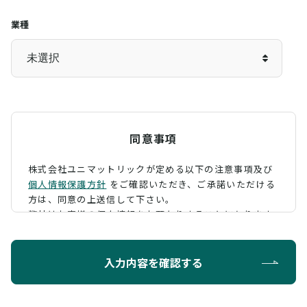
業種
同意事項
株式会社ユニマットリックが定める以下の注意事項及び
個人情報保護方針
をご確認いただき、
ご承諾いただける
方は、同意の上送信して下さい。
弊社はお客様の個人情報をお預かりすることになります
が、そのお預かりした個人情報の取扱について、 下記の
ように定め、保護に努めております。
入力内容を確認する
利用目的
お問い合わせに対する回答を行うため