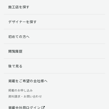
施工店を探す
個人情報提出の任意性
お客様が弊社に対して個人情報を提出することは任意で
デザイナーを探す
す。
ただし、個人情報を提出されない場合には、弊社からの
返信やサービスを実施ができない場合がありますのであ
初めての方へ
らかじめご了承ください。
個人情報の開示請求について
閲覧履歴
お客様には、貴殿の個人情報の利用目的の通知、開示、
訂正、追加、削除および利用又は提供の拒否権を要求す
後で見る
る権利があります。
詳細につきましては下記の窓口までご連絡いただくか
「個人情報の取り扱いについて」
をご確認ください。
掲載をご希望の会社様へ
【お問合せ先】 個人情報問合せ窓口
掲載のお申し込み
資料請求・お問い合わせ
TEL：03-5411-7891（平日9:00 ～ 18:00）
FAX：03-5411-0961（24時間受付）
掲載会社用ログイン
＜個人情報に関する責任者＞ 個人情報保護管理者（管理