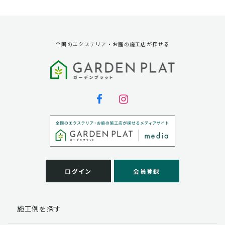
資料請求に対する発送のため
サービス実施のため
弊社の商品、サービス、催し物のご案内のため
アンケート調査、モニター募集のため
全国のエクステリア・お庭の施工店が探せる
第三者への提供
弊社は法律で定められている場合を除いて、お客様の個
人情報を当該本人の同意を得ず第三者に提供することは
ありません。
個人情報の取扱い業務の委託
弊社は事業運営上、お客様により良いサービスを提供す
るために業務の一部を外部に委託しており、業務委託先
に対してお客様の個人情報を預けることがあります。お
客様には、貴殿の個人情報の利用目的の通知、開示、訂
ログイン
会員登録
正、追加、削除および
この場合、個人情報を適切に取り扱っていると認められ
る委託先を選定し、契約等において個人情報の適正管
施工例を探す
理・機密保持などによりお客様の個人情報の漏洩防止に
必要な事項を取決め、適切な管理を実施させます。