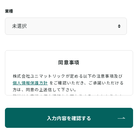
業種
同意事項
株式会社ユニマットリックが定める以下の注意事項及び
個人情報保護方針
をご確認いただき、
ご承諾いただける
方は、同意の上送信して下さい。
弊社はお客様の個人情報をお預かりすることになります
が、そのお預かりした個人情報の取扱について、 下記の
ように定め、保護に努めております。
入力内容を確認する
利用目的
お問い合わせに対する回答を行うため