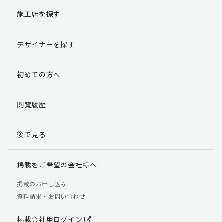
施工店を探す
個人情報提出の任意性
お客様が弊社に対して個人情報を提出することは任意で
デザイナーを探す
す。
ただし、個人情報を提出されない場合には、弊社からの
返信やサービスを実施ができない場合がありますのであ
初めての方へ
らかじめご了承ください。
個人情報の開示請求について
閲覧履歴
お客様には、貴殿の個人情報の利用目的の通知、開示、
訂正、追加、削除および利用又は提供の拒否権を要求す
後で見る
る権利があります。
詳細につきましては下記の窓口までご連絡いただくか
「個人情報の取り扱いについて」
をご確認ください。
掲載をご希望の会社様へ
【お問合せ先】 個人情報問合せ窓口
掲載のお申し込み
資料請求・お問い合わせ
TEL：03-5411-7891（平日9:00 ～ 18:00）
FAX：03-5411-0961（24時間受付）
掲載会社用ログイン
＜個人情報に関する責任者＞ 個人情報保護管理者（管理