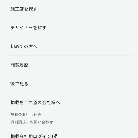
施工店を探す
個人情報提出の任意性
お客様が弊社に対して個人情報を提出することは任意で
デザイナーを探す
す。
ただし、個人情報を提出されない場合には、弊社からの
返信やサービスを実施ができない場合がありますのであ
初めての方へ
らかじめご了承ください。
個人情報の開示請求について
閲覧履歴
お客様には、貴殿の個人情報の利用目的の通知、開示、
訂正、追加、削除および利用又は提供の拒否権を要求す
後で見る
る権利があります。
詳細につきましては下記の窓口までご連絡いただくか
「個人情報の取り扱いについて」
をご確認ください。
掲載をご希望の会社様へ
【お問合せ先】 個人情報問合せ窓口
掲載のお申し込み
資料請求・お問い合わせ
TEL：03-5411-7891（平日9:00 ～ 18:00）
FAX：03-5411-0961（24時間受付）
掲載会社用ログイン
＜個人情報に関する責任者＞ 個人情報保護管理者（管理