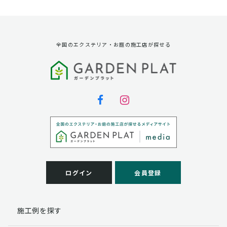
資料請求に対する発送のため
サービス実施のため
弊社の商品、サービス、催し物のご案内のため
アンケート調査、モニター募集のため
全国のエクステリア・お庭の施工店が探せる
第三者への提供
弊社は法律で定められている場合を除いて、お客様の個
人情報を当該本人の同意を得ず第三者に提供することは
ありません。
個人情報の取扱い業務の委託
弊社は事業運営上、お客様により良いサービスを提供す
るために業務の一部を外部に委託しており、業務委託先
に対してお客様の個人情報を預けることがあります。お
客様には、貴殿の個人情報の利用目的の通知、開示、訂
ログイン
会員登録
正、追加、削除および
この場合、個人情報を適切に取り扱っていると認められ
る委託先を選定し、契約等において個人情報の適正管
施工例を探す
理・機密保持などによりお客様の個人情報の漏洩防止に
必要な事項を取決め、適切な管理を実施させます。