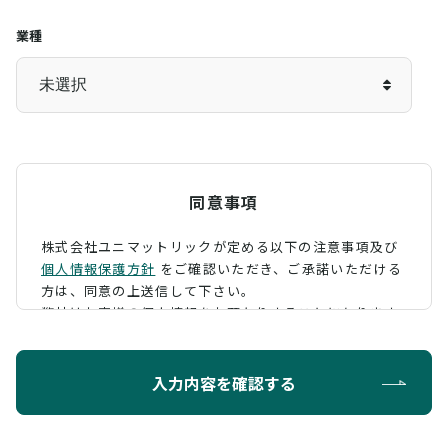
業種
同意事項
株式会社ユニマットリックが定める以下の注意事項及び
個人情報保護方針
をご確認いただき、
ご承諾いただける
方は、同意の上送信して下さい。
弊社はお客様の個人情報をお預かりすることになります
が、そのお預かりした個人情報の取扱について、 下記の
ように定め、保護に努めております。
入力内容を確認する
利用目的
お問い合わせに対する回答を行うため