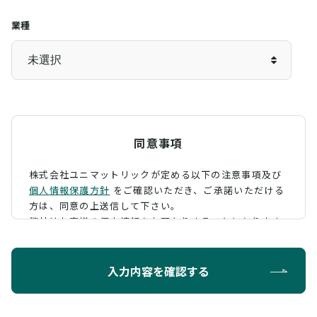
業種
同意事項
株式会社ユニマットリックが定める以下の注意事項及び
個人情報保護方針
をご確認いただき、
ご承諾いただける
方は、同意の上送信して下さい。
弊社はお客様の個人情報をお預かりすることになります
が、そのお預かりした個人情報の取扱について、 下記の
ように定め、保護に努めております。
入力内容を確認する
利用目的
お問い合わせに対する回答を行うため