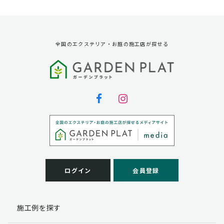
資料請求に対する発送のため
サービス実施のため
弊社の商品、サービス、催し物のご案内のため
アンケート調査、モニター募集のため
全国のエクステリア・お庭の施工店が探せる
第三者への提供
弊社は法律で定められている場合を除いて、お客様の個
人情報を当該本人の同意を得ず第三者に提供することは
ありません。
個人情報の取扱い業務の委託
弊社は事業運営上、お客様により良いサービスを提供す
るために業務の一部を外部に委託しており、業務委託先
に対してお客様の個人情報を預けることがあります。お
客様には、貴殿の個人情報の利用目的の通知、開示、訂
ログイン
会員登録
正、追加、削除および
この場合、個人情報を適切に取り扱っていると認められ
る委託先を選定し、契約等において個人情報の適正管
施工例を探す
理・機密保持などによりお客様の個人情報の漏洩防止に
必要な事項を取決め、適切な管理を実施させます。