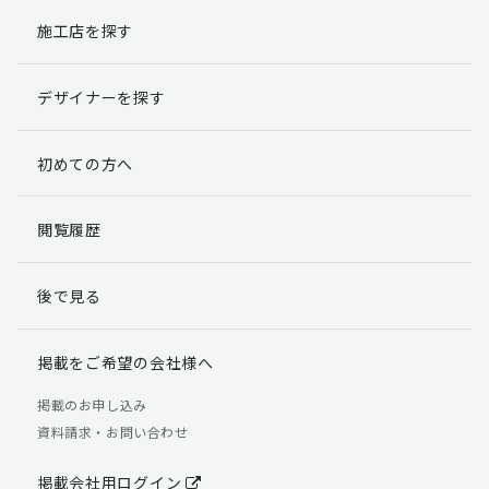
施工店を探す
個人情報提出の任意性
お客様が弊社に対して個人情報を提出することは任意で
デザイナーを探す
す。
ただし、個人情報を提出されない場合には、弊社からの
返信やサービスを実施ができない場合がありますのであ
初めての方へ
らかじめご了承ください。
個人情報の開示請求について
閲覧履歴
お客様には、貴殿の個人情報の利用目的の通知、開示、
訂正、追加、削除および利用又は提供の拒否権を要求す
後で見る
る権利があります。
詳細につきましては下記の窓口までご連絡いただくか
「個人情報の取り扱いについて」
をご確認ください。
掲載をご希望の会社様へ
【お問合せ先】 個人情報問合せ窓口
掲載のお申し込み
資料請求・お問い合わせ
TEL：03-5411-7891（平日9:00 ～ 18:00）
FAX：03-5411-0961（24時間受付）
掲載会社用ログイン
＜個人情報に関する責任者＞ 個人情報保護管理者（管理