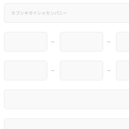
―
―
―
―