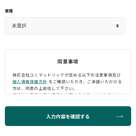
業種
同意事項
株式会社ユニマットリックが定める以下の注意事項及び
個人情報保護方針
をご確認いただき、
ご承諾いただける
方は、同意の上送信して下さい。
弊社はお客様の個人情報をお預かりすることになります
が、そのお預かりした個人情報の取扱について、 下記の
ように定め、保護に努めております。
入力内容を確認する
利用目的
お問い合わせに対する回答を行うため