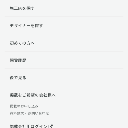
施工店を探す
個人情報提出の任意性
お客様が弊社に対して個人情報を提出することは任意で
デザイナーを探す
す。
ただし、個人情報を提出されない場合には、弊社からの
返信やサービスを実施ができない場合がありますのであ
初めての方へ
らかじめご了承ください。
個人情報の開示請求について
閲覧履歴
お客様には、貴殿の個人情報の利用目的の通知、開示、
訂正、追加、削除および利用又は提供の拒否権を要求す
後で見る
る権利があります。
詳細につきましては下記の窓口までご連絡いただくか
「個人情報の取り扱いについて」
をご確認ください。
掲載をご希望の会社様へ
【お問合せ先】 個人情報問合せ窓口
掲載のお申し込み
資料請求・お問い合わせ
TEL：03-5411-7891（平日9:00 ～ 18:00）
FAX：03-5411-0961（24時間受付）
掲載会社用ログイン
＜個人情報に関する責任者＞ 個人情報保護管理者（管理