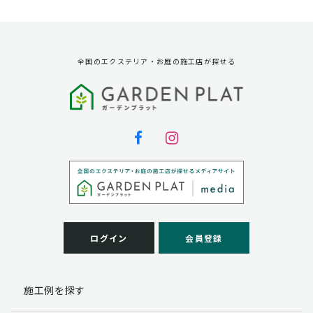
資料請求に対する発送のため
サービス実施のため
弊社の商品、サービス、催し物のご案内のため
アンケート調査、モニター募集のため
全国のエクステリア・お庭の施工店が探せる
第三者への提供
弊社は法律で定められている場合を除いて、お客様の個
人情報を当該本人の同意を得ず第三者に提供することは
ありません。
個人情報の取扱い業務の委託
弊社は事業運営上、お客様により良いサービスを提供す
るために業務の一部を外部に委託しており、業務委託先
に対してお客様の個人情報を預けることがあります。お
客様には、貴殿の個人情報の利用目的の通知、開示、訂
ログイン
会員登録
正、追加、削除および
この場合、個人情報を適切に取り扱っていると認められ
る委託先を選定し、契約等において個人情報の適正管
施工例を探す
理・機密保持などによりお客様の個人情報の漏洩防止に
必要な事項を取決め、適切な管理を実施させます。