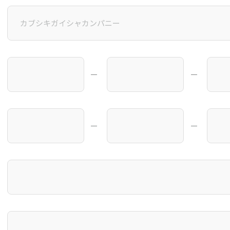
―
―
―
―