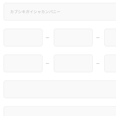
―
―
―
―